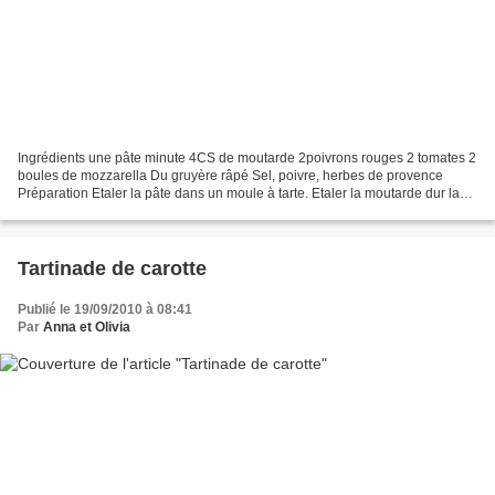
Ingrédients une pâte minute 4CS de moutarde 2poivrons rouges 2 tomates 2
boules de mozzarella Du gruyère râpé Sel, poivre, herbes de provence
Préparation Etaler la pâte dans un moule à tarte. Etaler la moutarde dur la
pâte. Laver, éplucher et couper les...
Tartinade de carotte
Publié le 19/09/2010 à 08:41
Par
Anna et Olivia