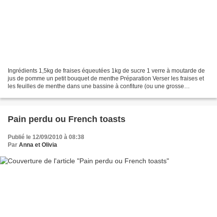
Ingrédients 1,5kg de fraises équeutées 1kg de sucre 1 verre à moutarde de
jus de pomme un petit bouquet de menthe Préparation Verser les fraises et
les feuilles de menthe dans une bassine à confiture (ou une grosse
casserole, ou un faitout...). Recouvrir...
Pain perdu ou French toasts
Publié le 12/09/2010 à 08:38
Par
Anna et Olivia