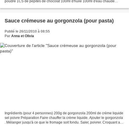
poudre 1CS de pépites de chocolat 100ml d'huile 100ml d'eau chaude
Fondant au chocolat : 100g de chocolat 50g de...
Sauce crémeuse au gorgonzola (pour pasta)
Publié le 26/11/2010 à 08:55
Par
Anna et Olivia
Ingrédients (pour 4 personnes) 200g de gorgonzola 200ml de crème liquide
sel poivre Préparation Faire chauffer la crème liquide. Ajouter le gorgonzola
. Mélanger jusqu'à ce que le fromage soit fondu. Saler, poivrer. Croquant aux
noix : Ingrédients une...