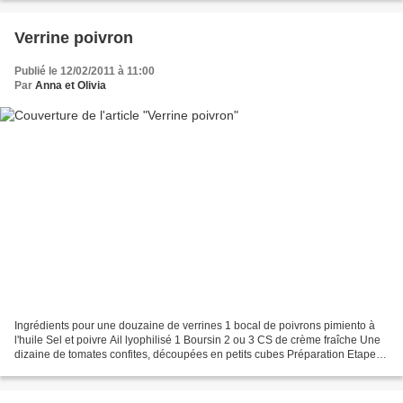
Verrine poivron
Publié le 12/02/2011 à 11:00
Par
Anna et Olivia
Ingrédients pour une douzaine de verrines 1 bocal de poivrons pimiento à
l'huile Sel et poivre Ail lyophilisé 1 Boursin 2 ou 3 CS de crème fraîche Une
dizaine de tomates confites, découpées en petits cubes Préparation Etape 1
Egoutter les poivrons. Les...