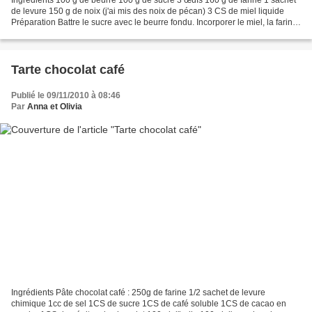
de levure 150 g de noix (j'ai mis des noix de pécan) 3 CS de miel liquide
Préparation Battre le sucre avec le beurre fondu. Incorporer le miel, la farine,
la levure puis les œufs....
Tarte chocolat café
Publié le 09/11/2010 à 08:46
Par
Anna et Olivia
Ingrédients Pâte chocolat café : 250g de farine 1/2 sachet de levure
chimique 1cc de sel 1CS de sucre 1CS de café soluble 1CS de cacao en