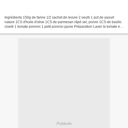
Ingrédients 150g de farine 1/2 sachet de levure 2 oeufs 1 pot de yaourt
nature 1CS d'huile d'olive 1CS de parmesan râpé sel, poivre 1CS de basilic
ciselé 1 tomate poivron 1 petit poivron jaune Préparation Laver la tomate et
le poivron. Les épépiner et...
Publicité