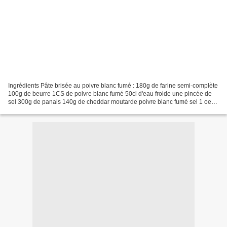
Ingrédients Pâte brisée au poivre blanc fumé : 180g de farine semi-complète
100g de beurre 1CS de poivre blanc fumé 50cl d'eau froide une pincée de
sel 300g de panais 140g de cheddar moutarde poivre blanc fumé sel 1 oeuf
3CS de crème fraîche épaisse Préparation...