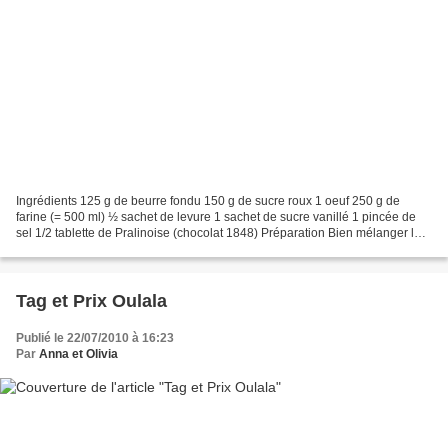
Ingrédients 125 g de beurre fondu 150 g de sucre roux 1 oeuf 250 g de
farine (= 500 ml) ½ sachet de levure 1 sachet de sucre vanillé 1 pincée de
sel 1/2 tablette de Pralinoise (chocolat 1848) Préparation Bien mélanger le
beurre fondu avec le sucre (sucre...
Tag et Prix Oulala
Publié le 22/07/2010 à 16:23
Par
Anna et Olivia