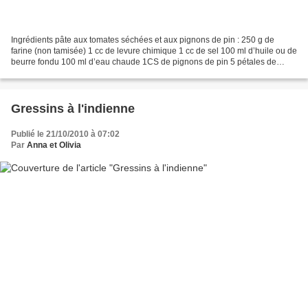
Ingrédients pâte aux tomates séchées et aux pignons de pin : 250 g de
farine (non tamisée) 1 cc de levure chimique 1 cc de sel 100 ml d’huile ou de
beurre fondu 100 ml d’eau chaude 1CS de pignons de pin 5 pétales de
tomates séchées Fondant aux aubergines...
Gressins à l'indienne
Publié le 21/10/2010 à 07:02
Par
Anna et Olivia