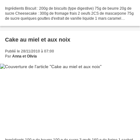
Ingrédients Biscuit : 200g de biscuits (type digestive) 75g de beurre 20g de
sucre Cheesecake : 300g de fromage frais 2 oeufs 2CS de mascarpone 75g
de sucre quelques gouttes d'extrait de vanille liquide 1 mars caramel
Préparation Biscuit : Mixer les biscuits....
Cake au miel et aux noix
Publié le 28/11/2010 à 07:00
Par
Anna et Olivia
Ingrédients 100 g de beurre 100 g de sucre 3 œufs 160 g de farine 1 sachet