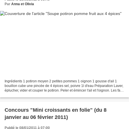
Par
Anna et Olivia
Ingrédients 1 potiron moyen 2 petites pommes 1 oignon 1 gousse d'ail 1
bouillon cube une pincée de 4 épices sel, poivre 1l d'eau Préparation Laver,
éplucher, vider et couper le potiron. Peler et émincer l'ail et l'oignon. Les faire
revenir dans un peu...
Concours "Mini croissants en folie" (du 8
janvier au 06 février 2011)
Publié le 08/01/2011 à 07:00