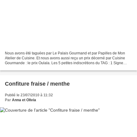
Nous avons été taguées par Le Palais Gourmand et par Papilles de Mon
Atelier de Cuisine. Et nous avons aussi reçu un prix décerné par Cuisine
Gourmande : le prix Oulala. Les 5 petites indiscrétions du TAG : 1 Signe
particulier : très gourmande ! Idem,...
Confiture fraise / menthe
Publié le 23/07/2010 à 11:32
Par
Anna et Olivia