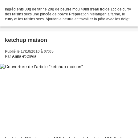
Ingrédients 80g de farine 20g de beurre mou 40ml d'eau froide 1cc de curry
des raisins secs une pincée de poivre Préparation Mélanger la farine, le
curry et les raisins secs. Ajouter le beurre et travailler la pâte avec les doigts.
Verser l'eau petit...
ketchup maison
Publié le 17/10/2010 à 07:05
Par
Anna et Olivia