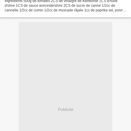
Ingrédients 500g de tomates 2CS de vinaigre de framboise 1CS d'huile
d'olive 1CS de sauce worcestershire 2CS de sucre de canne 1/2cc de
cannelle 1/2cc de cumin 1/2cc de muscade râpée 1cc de paprika sel, poivre
Préparation Laver et coupe en petits dés...
Publicité