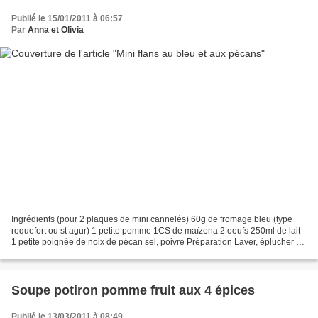
Publié le 15/01/2011 à 06:57
Par
Anna et Olivia
Ingrédients (pour 2 plaques de mini cannelés) 60g de fromage bleu (type
roquefort ou st agur) 1 petite pomme 1CS de maïzena 2 oeufs 250ml de lait
1 petite poignée de noix de pécan sel, poivre Préparation Laver, éplucher et
couper la pomme en dés. Déposer...
Soupe potiron pomme fruit aux 4 épices
Publié le 13/03/2011 à 08:49