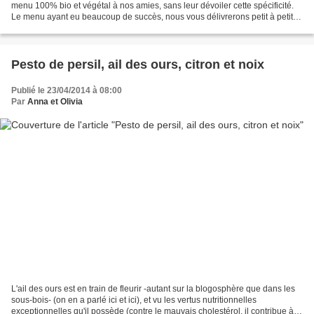
menu 100% bio et végétal à nos amies, sans leur dévoiler cette spécificité.
Le menu ayant eu beaucoup de succès, nous vous délivrerons petit à petit
les recettes qui l'ont composé....
Pesto de persil, ail des ours, citron et noix
Publié le 23/04/2014 à 08:00
Par
Anna et Olivia
L'ail des ours est en train de fleurir -autant sur la blogosphère que dans les
sous-bois- (on en a parlé ici et ici), et vu les vertus nutritionnelles
exceptionnelles qu'il possède (contre le mauvais cholestérol, il contribue à