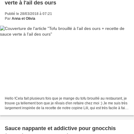
verte à l'ail des ours
Publié le 28/03/2018 à 07:21
Par
Anna et Olivia
Hello !Cela fait plusieurs fois que je mange du tofu brouillé au restaurant, je
trouve ça tellement bon que je rêvais d'en refaire chez moi :) Je me suis très
largement inspirée de la recette de notre copine Lili, qui est très facile à faire
et délicieuse....
Sauce nappante et addictive pour gnocchis