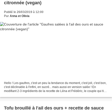
citronnée (vegan)
Publié le 26/03/2019 à 12:00
Par
Anna et Olivia
Hello ! Les gaufres, c'est un peu la tendance du moment, c'est joli, c'est bon,
c'est déclinable à l'infini, en sucré... mais aussi en version salée ! En
modifiant 2-3 ingrédients de la recette de Léna et Frédéric, le couple qui tient
à quatre mains l'excellent...
Tofu brouillé à l'ail des ours + recette de sauce