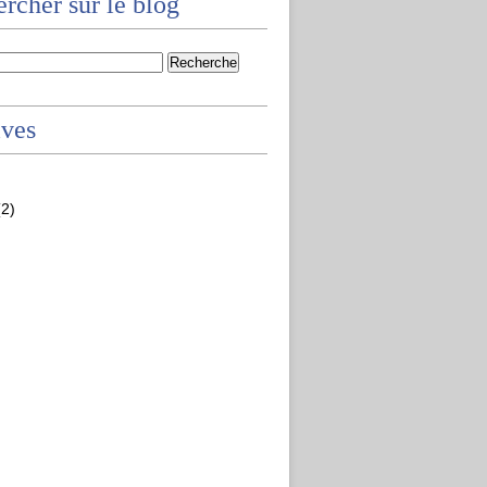
rcher sur le blog
ives
2)