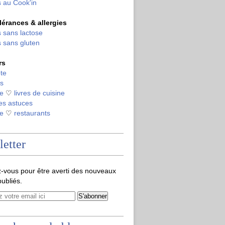
 au Cook'in
olérances & allergies
 sans lactose
 sans gluten
rs
te
s
de
♡
livres de cuisine
es astuces
de
♡
restaurants
etter
-vous pour être averti des nouveaux
publiés.