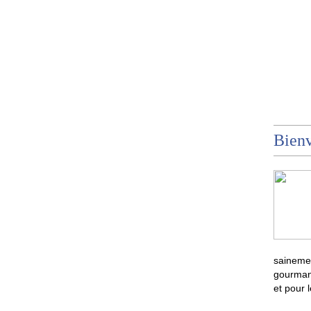
Bienv
sainemen
gourmand
et pour 