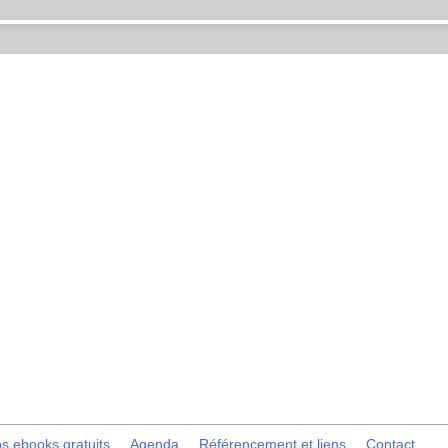
s ebooks gratuits
Agenda
Référencement et liens
Contact