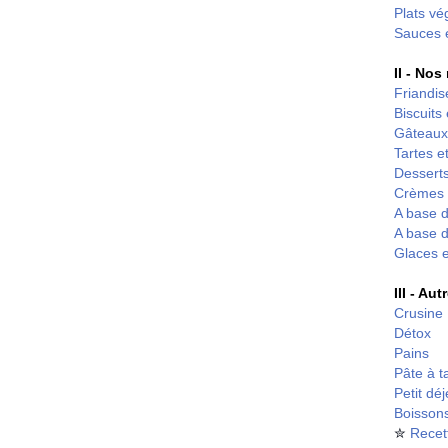
Plats vé
Sauces 
II - Nos
Friandis
Biscuits
Gâteaux
Tartes et
Desserts
Crèmes 
A base d
A base d
Glaces 
III - Au
Crusine
Détox
Pains
Pâte à t
Petit dé
Boisson
✮
Recet