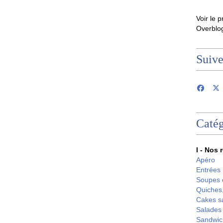
Voir le p
Overblo
Suiv
Catég
I - Nos 
Apéro
Entrées
Soupes 
Quiches,
Cakes s
Salades
Sandwic