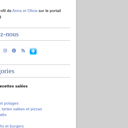
rofil de
Anna et Olivia
sur le portail
g
ez-nous
ories
recettes salées
et potages
 tartes salées et pizzas
alés
hs et burgers