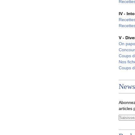
Recettes
IV - Int
Recettes
Recettes
V - Dive
On papo
Concour
Coups 
Nos fich
Coups 
Newsl
Abonnez
articles 