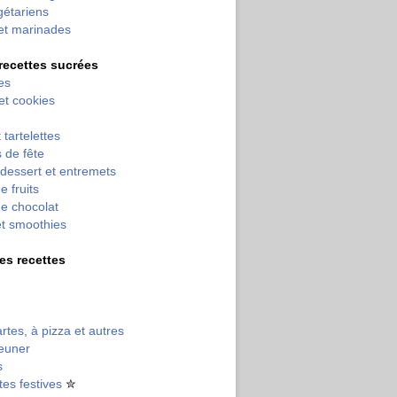
gétariens
et marinades
 recettes sucrées
es
 et cookies
 tartelettes
 de fête
dessert et entremets
e fruits
e chocolat
et smoothies
tres recettes
artes, à pizza et autres
jeuner
s
tes festives
✮