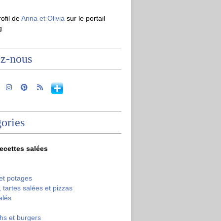
rofil de
Anna et Olivia
sur le portail
g
ez-nous
ories
recettes salées
et potages
 tartes salées et pizzas
alés
hs et burgers