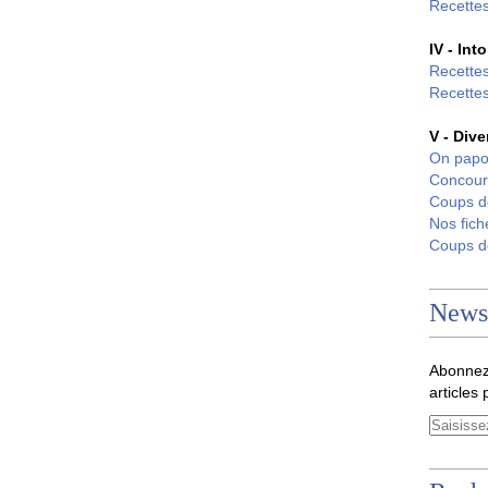
Recettes
IV - Int
Recettes
Recettes
V - Dive
On papo
Concour
Coups 
Nos fich
Coups 
Newsl
Abonnez
articles 