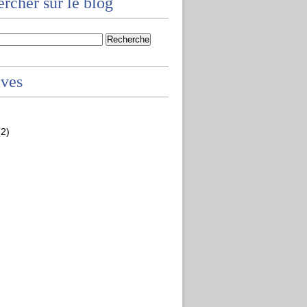
rcher sur le blog
ives
2)