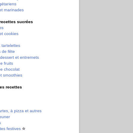
gétariens
et marinades
 recettes sucrées
es
 et cookies
 tartelettes
 de fête
dessert et entremets
e fruits
e chocolat
et smoothies
tres recettes
artes, à pizza et autres
jeuner
s
tes festives
✮