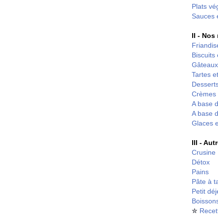
Plats vé
Sauces 
II - Nos
Friandis
Biscuits
Gâteaux
Tartes et
Desserts
Crèmes 
A base d
A base d
Glaces 
III - Au
Crusine
Détox
Pains
Pâte à t
Petit dé
Boisson
✮
Recet