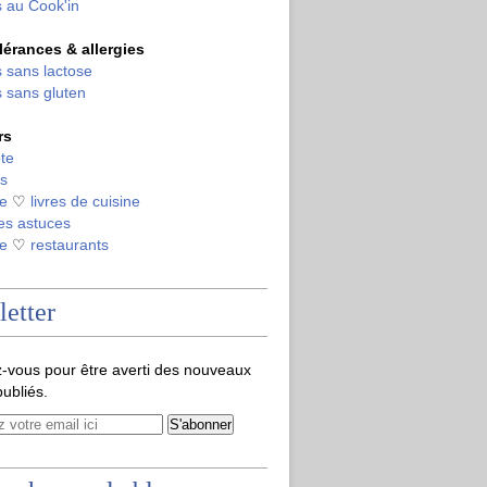
 au Cook'in
olérances & allergies
 sans lactose
 sans gluten
rs
te
s
de
♡
livres de cuisine
es astuces
de
♡
restaurants
etter
-vous pour être averti des nouveaux
publiés.