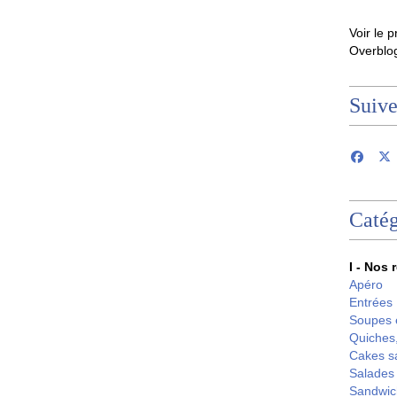
Voir le p
Overblo
Suiv
Catég
I - Nos 
Apéro
Entrées
Soupes 
Quiches,
Cakes s
Salades
Sandwic