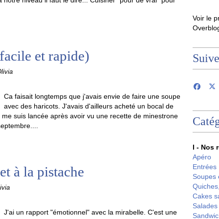
 notre niveau il faut le dire... Cuisiner "pour de vrai" pour
Voir le p
Overblo
acile et rapide)
Suiv
livia
Ca faisait longtemps que j'avais envie de faire une soupe
avec des haricots. J'avais d'ailleurs acheté un bocal de
e me suis lancée après avoir vu une recette de minestrone
Catég
septembre....
I - Nos 
Apéro
Entrées
et à la pistache
Soupes 
Quiches,
ivia
Cakes s
Salades
J'ai un rapport "émotionnel" avec la mirabelle. C'est une
Sandwic