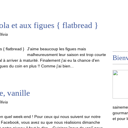
la et aux figues { flatbread }
livia
J'aime beaucoup les figues mais
malheureusment leur saison est trop courte
Bienv
al à arriver à maturité. Finalement j'ai eu la chance d'en
gues du coin en plus !! Comme j'ai bien...
e, vanille
livia
sainemen
gourmand
en quel week-end ! Pour ceux qui nous suivent sur notre
et pour 
 Facebook, vous avez su que nous réalisions dimanche