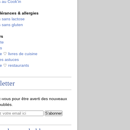
 au Cook'in
olérances & allergies
 sans lactose
 sans gluten
rs
te
s
de
♡
livres de cuisine
es astuces
de
♡
restaurants
etter
-vous pour être averti des nouveaux
publiés.