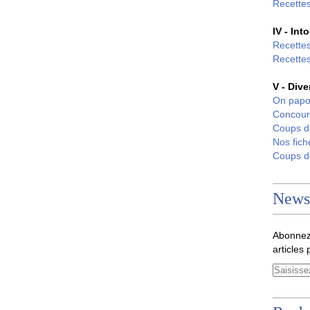
Recettes
IV - Int
Recettes
Recettes
V - Dive
On papo
Concour
Coups 
Nos fich
Coups 
Newsl
Abonnez
articles 