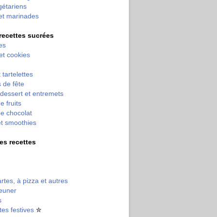
gétariens
et marinades
 recettes sucrées
es
 et cookies
 tartelettes
 de fête
dessert et entremets
e fruits
e chocolat
et smoothies
tres recettes
artes, à pizza et autres
jeuner
s
tes festives
✮