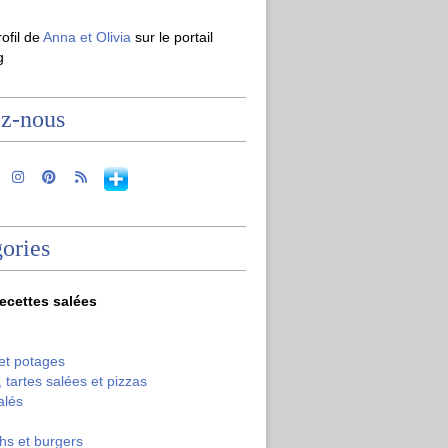
rofil de
Anna et Olivia
sur le portail
g
ez-nous
ories
recettes salées
et potages
 tartes salées et pizzas
alés
hs et burgers