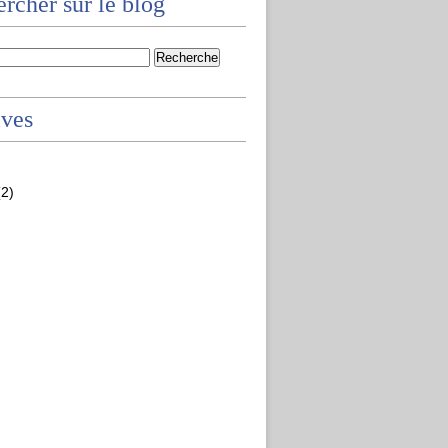
rcher sur le blog
ives
2)