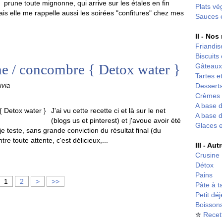
prune toute mignonne, qui arrive sur les étales en fin
Plats vé
mais elle me rappelle aussi les soirées "confitures" chez mes
Sauces 
II - Nos
Friandis
Biscuits
e / concombre { Detox water }
Gâteaux
Tartes et
Desserts
ivia
Crèmes 
A base d
J'ai vu cette recette ci et là sur le net
A base d
(blogs us et pinterest) et j'avoue avoir été
Glaces 
 je teste, sans grande conviction du résultat final (du
 toute attente, c'est délicieux,...
III - Au
Crusine
Détox
Pains
1
2
>
>>
Pâte à t
Petit dé
Boisson
✮
Recet