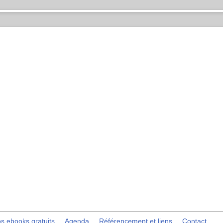
s ebooks gratuits
Agenda
Référencement et liens
Contact