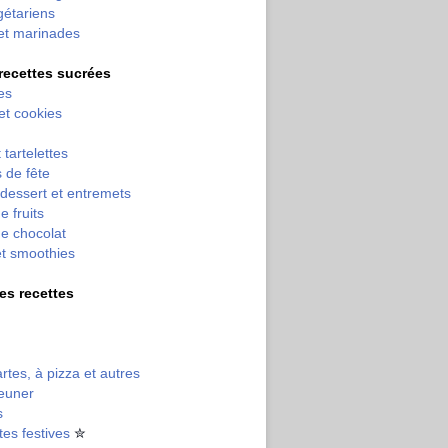
gétariens
et marinades
 recettes sucrées
es
 et cookies
 tartelettes
 de fête
dessert et entremets
e fruits
e chocolat
et smoothies
tres recettes
artes, à pizza et autres
jeuner
s
tes festives
✮