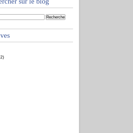
rcher sur le blog
ives
2)