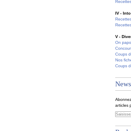
Recettes
IV - Int
Recettes
Recettes
V - Dive
On papo
Concour
Coups 
Nos fich
Coups 
Newsl
Abonnez
articles 