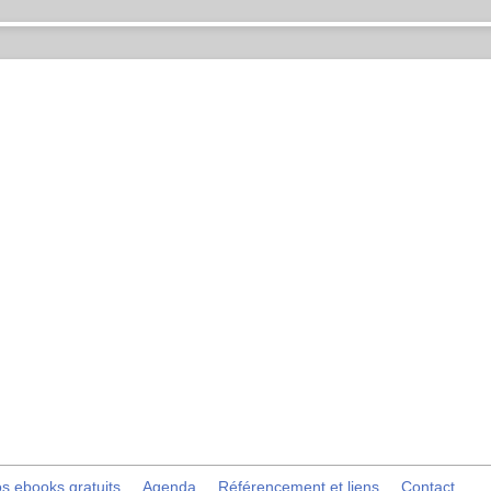
s ebooks gratuits
Agenda
Référencement et liens
Contact