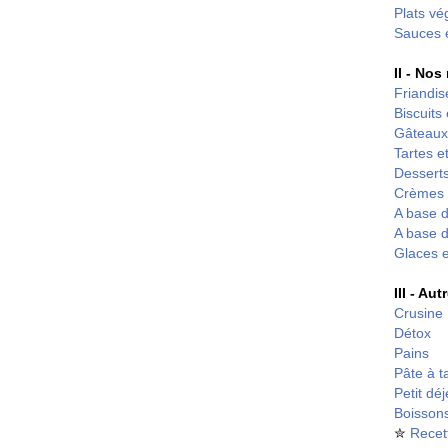
Plats vé
Sauces 
II - Nos
Friandis
Biscuits
Gâteaux
Tartes et
Desserts
Crèmes 
A base d
A base d
Glaces 
III - Au
Crusine
Détox
Pains
Pâte à t
Petit dé
Boisson
✮
Recet