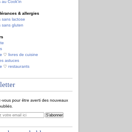
 au Cook'in
olérances & allergies
 sans lactose
 sans gluten
rs
te
s
de
♡
livres de cuisine
es astuces
de
♡
restaurants
etter
-vous pour être averti des nouveaux
publiés.