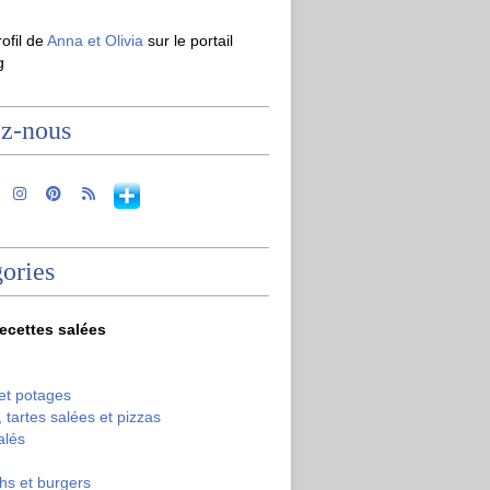
rofil de
Anna et Olivia
sur le portail
g
ez-nous
ories
recettes salées
et potages
 tartes salées et pizzas
alés
hs et burgers