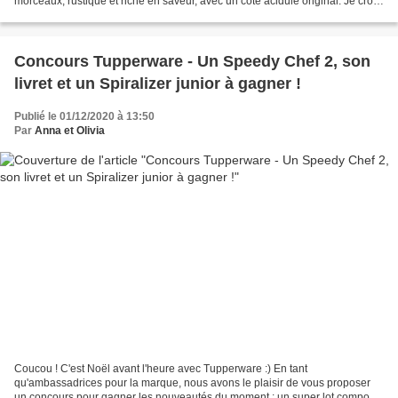
morceaux, rustique et riche en saveur, avec un côté acidulé original. Je crois
que cette soupe, soit...
Concours Tupperware - Un Speedy Chef 2, son
livret et un Spiralizer junior à gagner !
Publié le 01/12/2020 à 13:50
Par
Anna et Olivia
Coucou ! C'est Noël avant l'heure avec Tupperware :) En tant
qu'ambassadrices pour la marque, nous avons le plaisir de vous proposer
un concours pour gagner les nouveautés du moment : un super lot composé