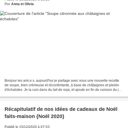
Par
Anna et Olivia
Bonjour les ami.e.s, aujourd'hui je partage avec vous une nouvelle recette
de soupe, bien crémeuse et réconfortante, à base de châtaignes et pleiiiin
d'échalotes. Je la cuis dans du lait de soja, et ajoute en fin de cuisson du jus
de citron. Le jus de...
Récapitulatif de nos idées de cadeaux de Noël
faits-maison {Noël 2020}
Publié le 15/12/2020 à 07:53