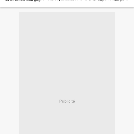
d'un Speedy Chef 2 (valeur 59,90 €), de son livret...
Publicité