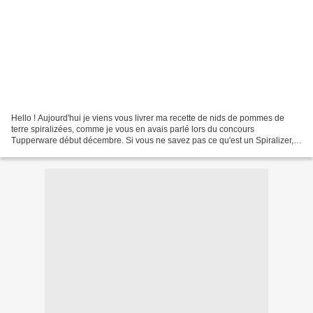
Hello ! Aujourd'hui je viens vous livrer ma recette de nids de pommes de
terre spiralizées, comme je vous en avais parlé lors du concours
Tupperware début décembre. Si vous ne savez pas ce qu'est un Spiralizer,
c'est un ustensile de cuisine qui permet...