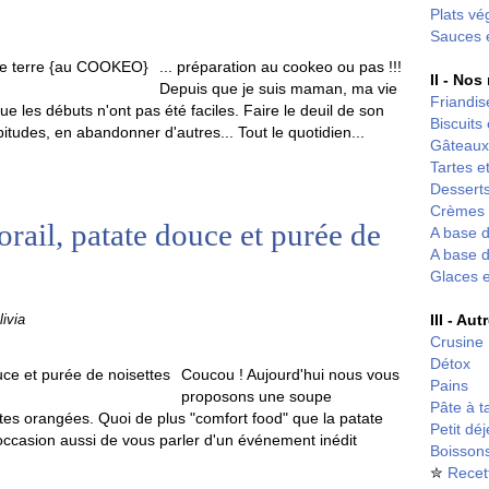
Plats vé
Sauces 
... préparation au cookeo ou pas !!!
II - Nos
Depuis que je suis maman, ma vie
Friandis
 les débuts n'ont pas été faciles. Faire le deuil de son
Biscuits
tudes, en abandonner d'autres... Tout le quotidien...
Gâteaux
Tartes et
Desserts
Crèmes 
orail, patate douce et purée de
A base d
A base d
Glaces 
III - Au
ivia
Crusine
Détox
Coucou ! Aujourd'hui nous vous
Pains
proposons une soupe
Pâte à t
tes orangées. Quoi de plus "comfort food" que la patate
Petit dé
'occasion aussi de vous parler d'un événement inédit
Boisson
✮
Recet