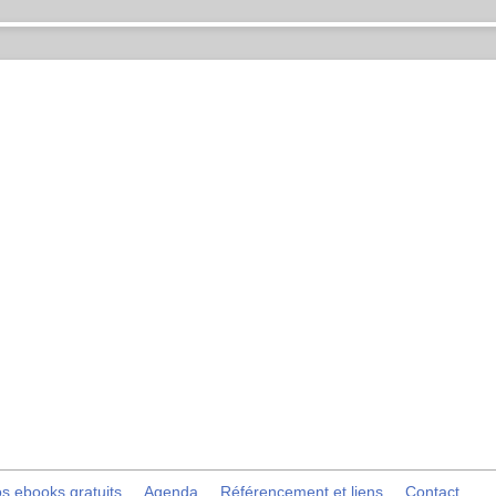
s ebooks gratuits
Agenda
Référencement et liens
Contact