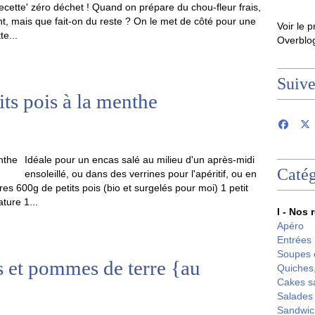
recette' zéro déchet ! Quand on prépare du chou-fleur frais,
t, mais que fait-on du reste ? On le met de côté pour une
Voir le p
te...
Overblo
Suiv
its pois à la menthe
Idéale pour un encas salé au milieu d'un après-midi
Catég
ensoleillé, ou dans des verrines pour l'apéritif, ou en
res 600g de petits pois (bio et surgelés pour moi) 1 petit
ture 1...
I - Nos 
Apéro
Entrées
Soupes 
s et pommes de terre {au
Quiches,
Cakes s
Salades
Sandwic