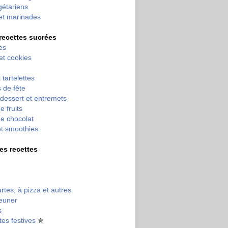
gétariens
et marinades
 recettes sucrées
es
 et cookies
 tartelettes
 de fête
dessert et entremets
e fruits
e chocolat
et smoothies
tres recettes
artes, à pizza et autres
jeuner
s
tes festives
✮