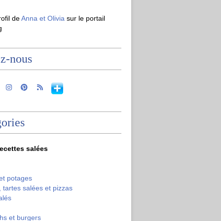
rofil de
Anna et Olivia
sur le portail
g
ez-nous
ories
recettes salées
et potages
 tartes salées et pizzas
alés
hs et burgers