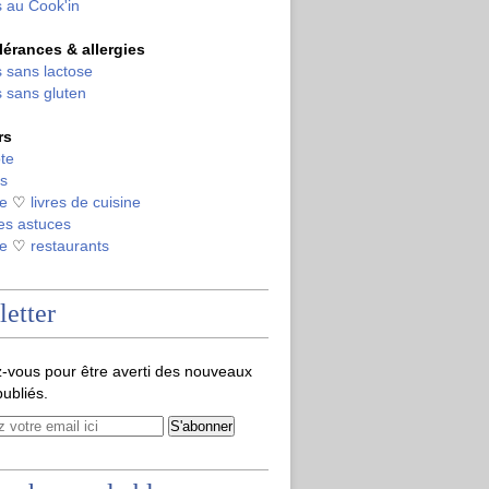
 au Cook'in
olérances & allergies
 sans lactose
 sans gluten
rs
te
s
de
♡
livres de cuisine
es astuces
de
♡
restaurants
etter
-vous pour être averti des nouveaux
publiés.