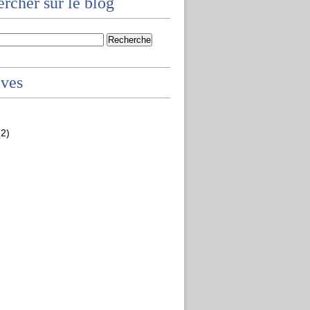
rcher sur le blog
ives
2)