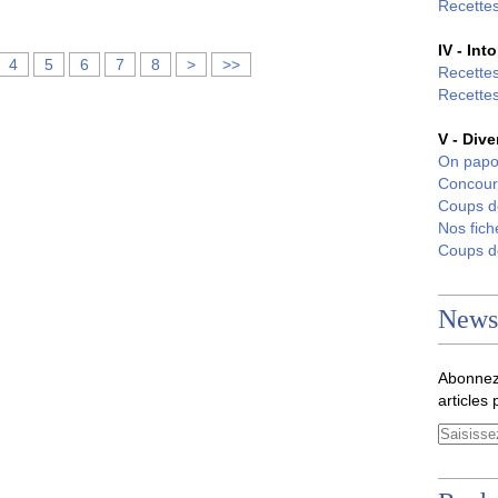
Recettes
IV - Int
4
5
6
7
8
>
>>
Recettes
Recettes
V - Dive
On papo
Concour
Coups 
Nos fich
Coups 
Newsl
Abonnez
articles 