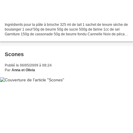
Ingrédients pour la pâte à brioche 325 ml de lait 1 sachet de levure sèche de
boulanger 1 oeuf 50g de beurre 50g de sucre 500g de farine 1cc de sel
Garniture 150g de cassonade 50g de beurre fondu Cannelle Noix de pécan
Préparation Déposer les ingrédients...
Scones
Publié le 06/05/2009 à 08:24
Par
Anna et Olivia