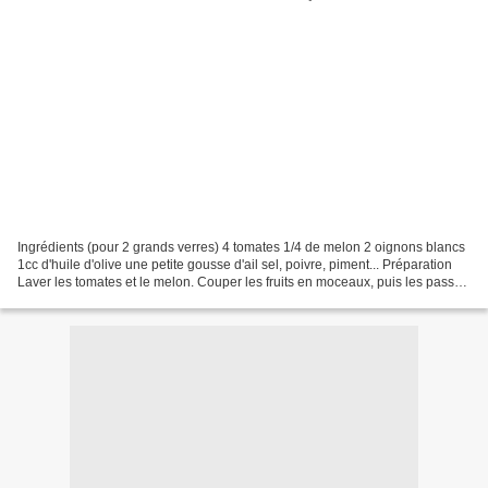
Ingrédients (pour 2 grands verres) 4 tomates 1/4 de melon 2 oignons blancs
1cc d'huile d'olive une petite gousse d'ail sel, poivre, piment... Préparation
Laver les tomates et le melon. Couper les fruits en moceaux, puis les passer
à la centrifugeuse avec...