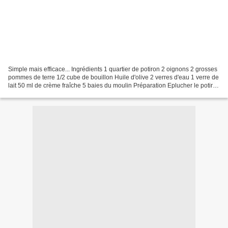
Simple mais efficace... Ingrédients 1 quartier de potiron 2 oignons 2 grosses
pommes de terre 1/2 cube de bouillon Huile d'olive 2 verres d'eau 1 verre de
lait 50 ml de crème fraîche 5 baies du moulin Préparation Eplucher le potiron
et les pommes de terre,...