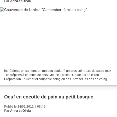
Par
Anna et Olivia
Ingrédients un camembert (un peu coulant) un gros coing 1cc de sucre roux
1cc d'épices à crumble de chez Meuse Epices 1CS de jus de citron
Préparation Eplucher et couper le coing en dés. Arroser les dés de coing
avec le jus de citron. Faire compoter le...
Oeuf en cocotte de pain au petit basque
Publié le 14/01/2012 à 08:46
Par
Anna et Olivia