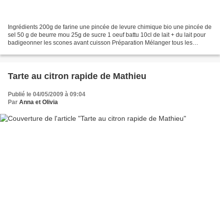
Ingrédients 200g de farine une pincée de levure chimique bio une pincée de
sel 50 g de beurre mou 25g de sucre 1 oeuf battu 10cl de lait + du lait pour
badigeonner les scones avant cuisson Préparation Mélanger tous les
ingrédients secs. Ajouter l'oeuf...
Tarte au citron rapide de Mathieu
Publié le 04/05/2009 à 09:04
Par
Anna et Olivia