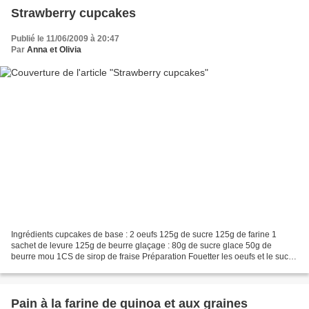
Strawberry cupcakes
Publié le 11/06/2009 à 20:47
Par
Anna et Olivia
Ingrédients cupcakes de base : 2 oeufs 125g de sucre 125g de farine 1
sachet de levure 125g de beurre glaçage : 80g de sucre glace 50g de
beurre mou 1CS de sirop de fraise Préparation Fouetter les oeufs et le sucre
au batteur. Ajouter le beurre fondu,...
Pain à la farine de quinoa et aux graines