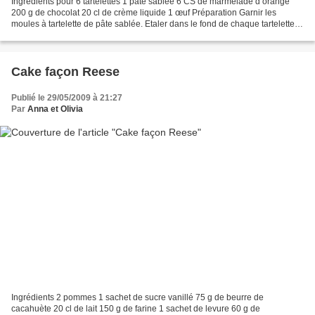
Ingrédients pour 6 tartelettes 1 pâte sablée 6 CS de marmelade d’orange
200 g de chocolat 20 cl de crème liquide 1 œuf Préparation Garnir les
moules à tartelette de pâte sablée. Etaler dans le fond de chaque tartelette 1
CS de marmelade d’orange. Faire...
Cake façon Reese
Publié le 29/05/2009 à 21:27
Par
Anna et Olivia
Ingrédients 2 pommes 1 sachet de sucre vanillé 75 g de beurre de
cacahuète 20 cl de lait 150 g de farine 1 sachet de levure 60 g de