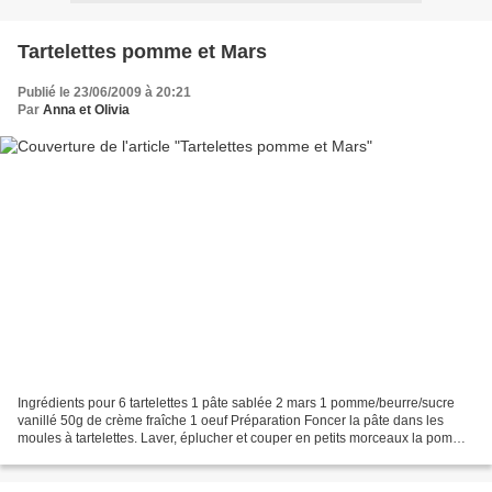
Tartelettes pomme et Mars
Publié le 23/06/2009 à 20:21
Par
Anna et Olivia
Ingrédients pour 6 tartelettes 1 pâte sablée 2 mars 1 pomme/beurre/sucre
vanillé 50g de crème fraîche 1 oeuf Préparation Foncer la pâte dans les
moules à tartelettes. Laver, éplucher et couper en petits morceaux la pomme.
La faire revenir dans un peu...