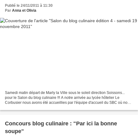
Publié le 24/11/2011 à 11:30
Par
Anna et Olivia
Samedi matin départ de Marly la Ville sous le soleil direction Soissons...
pour le Salon du blog culinaire !!! A notre arrivée au lycée hôtelier Le
Corbusier nous avons été accueillies par l'équipe d'accueil du SBC où nous
avons récupéré nos tabliers...
Concours blog culinaire : "Par ici la bonne
soupe"