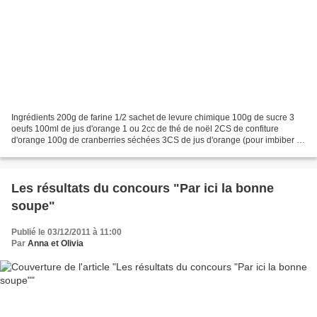
Ingrédients 200g de farine 1/2 sachet de levure chimique 100g de sucre 3
oeufs 100ml de jus d'orange 1 ou 2cc de thé de noël 2CS de confiture
d'orange 100g de cranberries séchées 3CS de jus d'orange (pour imbiber le
gâteau à la sortie du four) Préparation...
Les résultats du concours "Par ici la bonne
soupe"
Publié le 03/12/2011 à 11:00
Par
Anna et Olivia