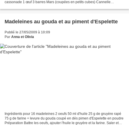
cassonade 1 œuf 3 barres Mars (coupées en petits cubes) Cannelle
Préparation Faire caraméliser les pommes coupées en petits...
Madeleines au gouda et au piment d'Espelette
Publié le 27/05/2009 à 10:09
Par
Anna et Olivia
Ingrédients pour 16 madeleines 2 oeufs 50 ml d'huile 25 g de gruyère rapé
75 g de farine + levure du gouda coupé en dés pimen d'Espelette en poudre
Préparation Battre les oeufs, ajouter l'huile le gruyère et la farine. Saler et
poivrer. Ajouter le gouda...