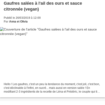
Gaufres salées à l'ail des ours et sauce
citronnée (vegan)
Publié le 26/03/2019 à 12:00
Par
Anna et Olivia
Hello ! Les gaufres, c'est un peu la tendance du moment, c'est joli, c'est bon,
c'est déclinable à l'infini, en sucré... mais aussi en version salée ! En
modifiant 2-3 ingrédients de la recette de Léna et Frédéric, le couple qui tient
à quatre mains l'excellent...