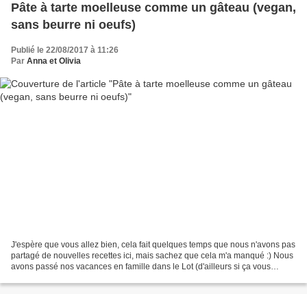
Pâte à tarte moelleuse comme un gâteau (vegan,
sans beurre ni oeufs)
Publié le 22/08/2017 à 11:26
Par
Anna et Olivia
J'espère que vous allez bien, cela fait quelques temps que nous n'avons pas
partagé de nouvelles recettes ici, mais sachez que cela m'a manqué :) Nous
avons passé nos vacances en famille dans le Lot (d'ailleurs si ça vous
intéresse, on partage des bouts...