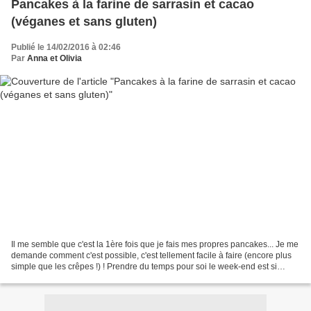
Pancakes à la farine de sarrasin et cacao
(véganes et sans gluten)
Publié le 14/02/2016 à 02:46
Par
Anna et Olivia
Il me semble que c'est la 1ère fois que je fais mes propres pancakes... Je me
demande comment c'est possible, c'est tellement facile à faire (encore plus
simple que les crêpes !) ! Prendre du temps pour soi le week-end est si
agréable, on aurait tort...