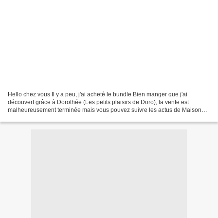
Hello chez vous Il y a peu, j'ai acheté le bundle Bien manger que j'ai
découvert grâce à Dorothée (Les petits plaisirs de Doro), la vente est
malheureusement terminée mais vous pouvez suivre les actus de Maison
Bundle pour les prochains. Il semble que...