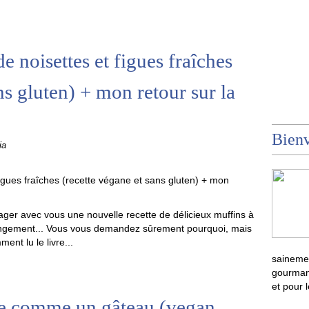
e noisettes et figues fraîches
ns gluten) + mon retour sur la
Bienv
ia
rtager avec vous une nouvelle recette de délicieux muffins à
 rangement... Vous vous demandez sûrement pourquoi, mais
ment lu le livre...
sainemen
gourmand
et pour 
se comme un gâteau (vegan,