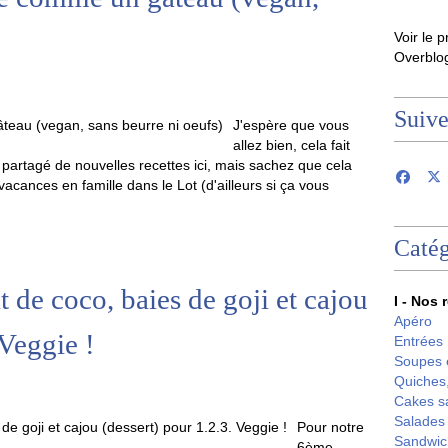
Voir le p
Overblo
Suiv
J'espère que vous
allez bien, cela fait
artagé de nouvelles recettes ici, mais sachez que cela
ances en famille dans le Lot (d'ailleurs si ça vous
Catég
it de coco, baies de goji et cajou
I - Nos 
Apéro
 Veggie !
Entrées
Soupes 
Quiches,
Cakes s
Salades
Pour notre
Sandwic
6ème