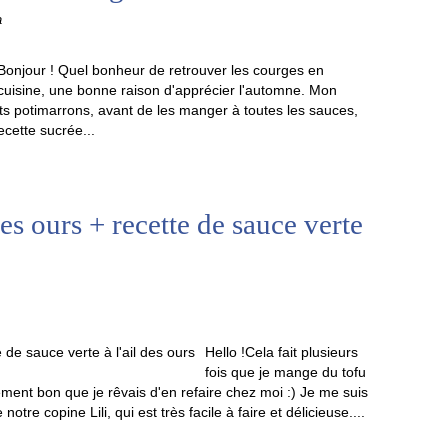
a
Bonjour ! Quel bonheur de retrouver les courges en
cuisine, une bonne raison d'apprécier l'automne. Mon
ts potimarrons, avant de les manger à toutes les sauces,
ecette sucrée...
des ours + recette de sauce verte
Hello !Cela fait plusieurs
fois que je mange du tofu
lement bon que je rêvais d'en refaire chez moi :) Je me suis
otre copine Lili, qui est très facile à faire et délicieuse....