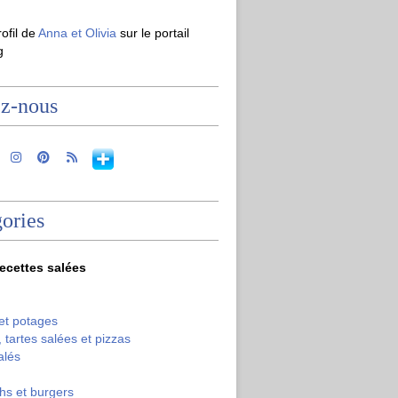
rofil de
Anna et Olivia
sur le portail
g
ez-nous
ories
recettes salées
et potages
 tartes salées et pizzas
alés
hs et burgers