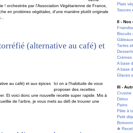
Plats vé
ie ! orchestrée par l'Association Végétarienne de France,
Sauces 
iche en protéines végétales, d'une manière plutôt originale
...
II - Nos
Friandis
Biscuits
Gâteaux
rréfié (alternative au café) et
Tartes et
Desserts
Crèmes 
A base d
A base d
Glaces 
Ici on a l'habitude de vous
III - Au
proposer des recettes
Crusine
rer. Et voici donc une nouvelle recette super rapide. Mis à
Détox
illie de l'arbre, je vous mets au défi de trouver une
Pains
Pâte à t
Petit dé
Boisson
✮
Recet