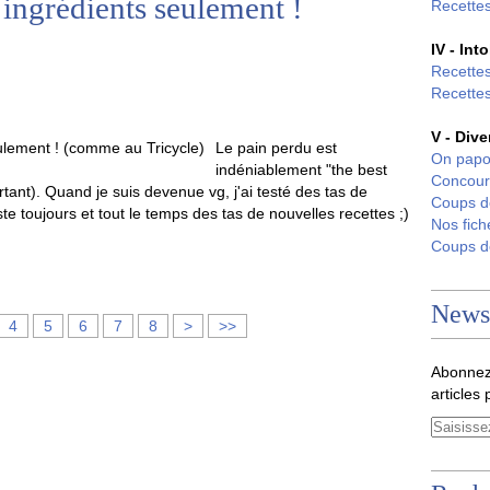
 ingrédients seulement !
Recettes
IV - Int
Recettes
Recettes
V - Dive
Le pain perdu est
On papo
indéniablement "the best
Concour
ortant). Quand je suis devenue vg, j'ai testé des tas de
Coups 
ste toujours et tout le temps des tas de nouvelles recettes ;)
Nos fich
Coups 
Newsl
4
5
6
7
8
>
>>
Abonnez
articles 