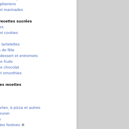
gétariens
et marinades
 recettes sucrées
es
 et cookies
 tartelettes
 de fête
dessert et entremets
e fruits
e chocolat
et smoothies
tres recettes
artes, à pizza et autres
jeuner
s
tes festives
✮