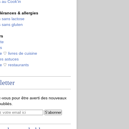
 au Cook'in
olérances & allergies
 sans lactose
 sans gluten
rs
te
s
de
♡
livres de cuisine
es astuces
de
♡
restaurants
etter
-vous pour être averti des nouveaux
publiés.