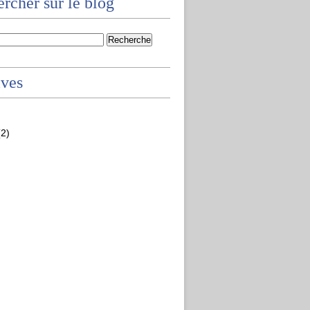
rcher sur le blog
ives
2)