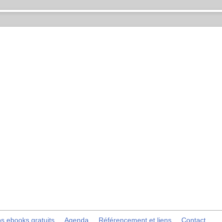
s ebooks gratuits
Agenda
Référencement et liens
Contact