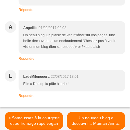
Répondre
A
Angelilie
01/09/2017 02:08
Un beau blog. un plaisir de venir flâner sur vos pages. une
belle découverte et un enchantement.N'hésitez pas à venir
visiter mon blog (lien sur pseudo)<br /> au plaisir
Répondre
L
LadyMilonguera
22/08/2017 13:01
Elle a l'air top ta pâte à tarte !
Répondre
< Samoussas à la courgette
Un nouveau blog à
et au fromage râpé vegan
découvrir... Maman Anna -
Blog d'une jeune maman