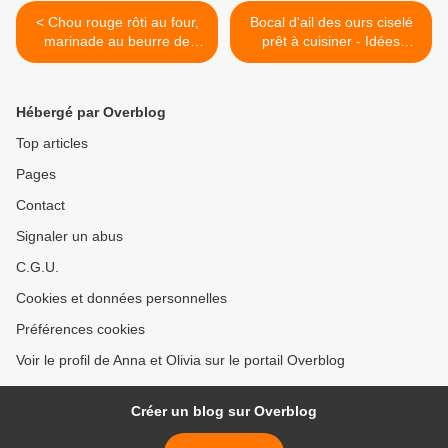
< Chou rouge rôti au four,
Bocal d'ail des ours ciselé
marinade au beurre de
prêt à cuisiner - Idées
cacahuètes
d'utilisation avec de la
patate douce et fromage
frais vegan >
Hébergé par Overblog
Top articles
Pages
Contact
Signaler un abus
C.G.U.
Cookies et données personnelles
Préférences cookies
Voir le profil de Anna et Olivia sur le portail Overblog
Créer un blog sur Overblog