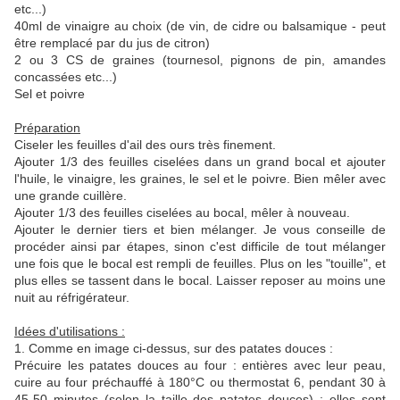
etc...)
40ml de vinaigre au choix (de vin, de cidre ou balsamique - peut
être remplacé par du jus de citron)
2 ou 3 CS de graines (tournesol, pignons de pin, amandes
concassées etc...)
Sel et poivre
Préparation
Ciseler les feuilles d'ail des ours très finement.
Ajouter 1/3 des feuilles ciselées dans un grand bocal et ajouter
l'huile, le vinaigre, les graines, le sel et le poivre. Bien mêler avec
une grande cuillère.
Ajouter 1/3 des feuilles ciselées au bocal, mêler à nouveau.
Ajouter le dernier tiers et bien mélanger. Je vous conseille de
procéder ainsi par étapes, sinon c'est difficile de tout mélanger
une fois que le bocal est rempli de feuilles. Plus on les "touille", et
plus elles se tassent dans le bocal. Laisser reposer au moins une
nuit au réfrigérateur.
Idées d'utilisations :
1. Comme en image ci-dessus, sur des patates douces :
Précuire les patates douces au four : entières avec leur peau,
cuire au four préchauffé à 180°C ou thermostat 6, pendant 30 à
45-50 minutes (selon la taille des patates douces) ; elles sont