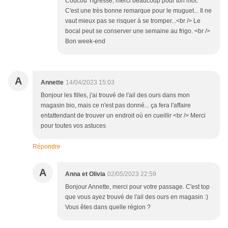
Coucou Tigresse, merci beaucoup pour ton mot.
C'est une très bonne remarque pour le muguet... Il ne
vaut mieux pas se risquer à se tromper...<br /> Le
bocal peut se conserver une semaine au frigo. <br />
Bon week-end
A
Annette
14/04/2023 15:03
Bonjour les filles, j'ai trouvé de l'ail des ours dans mon
magasin bio, mais ce n'est pas donné... ça fera l'affaire
entattendant de trouver un endroit où en cueillir <br /> Merci
pour toutes vos astuces
Répondre
A
Anna et Olivia
02/05/2023 22:59
Bonjour Annette, merci pour votre passage. C'est top
que vous ayez trouvé de l'ail des ours en magasin :)
Vous êtes dans quelle région ?