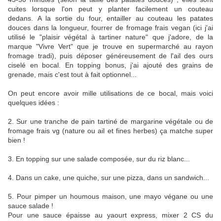
cuites lorsque l'on peut y planter facilement un couteau
dedans. A la sortie du four, entailler au couteau les patates
douces dans la longueur, fourrer de fromage frais vegan (ici j'ai
utilisé le "plaisir végétal à tartiner nature" que j'adore, de la
marque "Vivre Vert" que je trouve en supermarché au rayon
fromage tradi), puis déposer généreusement de l'ail des ours
ciselé en bocal. En topping bonus, j'ai ajouté des grains de
grenade, mais c'est tout à fait optionnel...
On peut encore avoir mille utilisations de ce bocal, mais voici
quelques idées :
2. Sur une tranche de pain tartiné de margarine végétale ou de
fromage frais vg (nature ou ail et fines herbes) ça matche super
bien !
3. En topping sur une salade composée, sur du riz blanc...
4. Dans un cake, une quiche, sur une pizza, dans un sandwich...
5. Pour pimper un houmous maison, une mayo végane ou une
sauce salade !
Pour une sauce épaisse au yaourt express, mixer 2 CS du