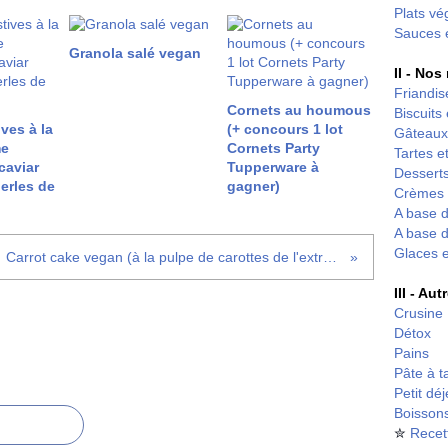
Plats vé
Sauces 
Granola salé vegan
II - Nos
Friandis
Cornets au houmous
Biscuits
ives à la
(+ concours 1 lot
Gâteaux
me
Cornets Party
Tartes et
caviar
Tupperware à
Desserts
erles de
gagner)
Crèmes 
A base d
A base d
Glaces 
Carrot cake vegan (à la pulpe de carottes de l'extracteur de jus)
III - Au
Crusine
Détox
Pains
Pâte à t
Petit dé
Boisson
✮
Recet