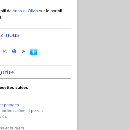
rofil de
Anna et Olivia
sur le portail
g
ez-nous
ories
recettes salées
et potages
 tartes salées et pizzas
alés
hs et burgers