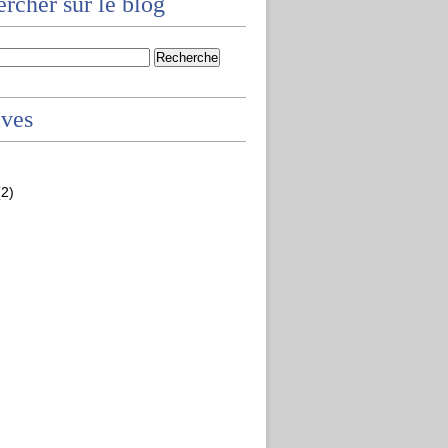
rcher sur le blog
ives
2)