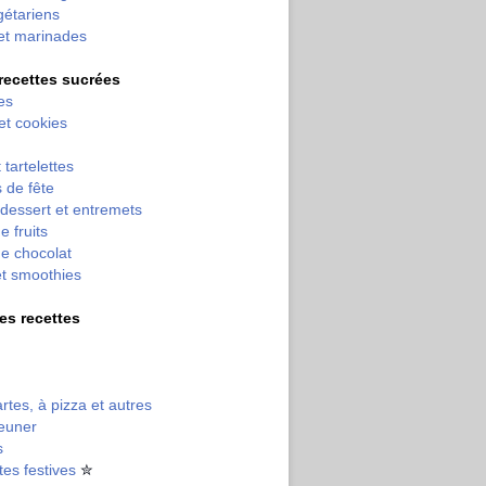
gétariens
et marinades
 recettes sucrées
es
 et cookies
 tartelettes
 de fête
dessert et entremets
e fruits
e chocolat
et smoothies
tres recettes
artes, à pizza et autres
jeuner
s
tes festives
✮