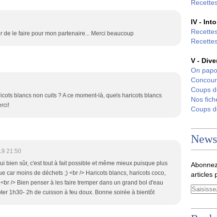
Recettes
IV - Int
Recettes
er de le faire pour mon partenaire... Merci beaucoup
Recettes
V - Dive
On papo
Concour
Coups 
ricots blancs non cuits ? A ce moment-là, quels haricots blancs
Nos fich
rci!
Coups 
Newsl
19 21:50
i bien sûr, c'est tout à fait possible et même mieux puisque plus
Abonnez
 car moins de déchets ;) <br /> Haricots blancs, haricots coco,
articles 
ix.<br /> Bien penser à les faire tremper dans un grand bol d'eau
pter 1h30- 2h de cuisson à feu doux. Bonne soirée à bientôt