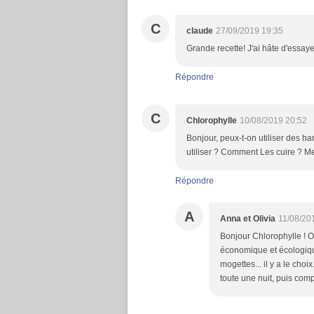
C
claude
27/09/2019 19:35
Grande recette! J'ai hâte d'essay
Répondre
C
Chlorophylle
10/08/2019 20:52
Bonjour, peux-t-on utiliser des ha
utiliser ? Comment Les cuire ? Me
Répondre
A
Anna et Olivia
11/08/20
Bonjour Chlorophylle ! Ou
économique et écologique
mogettes... il y a le cho
toute une nuit, puis com