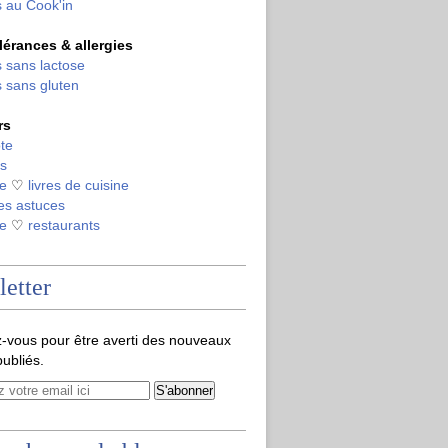
 au Cook'in
olérances & allergies
 sans lactose
 sans gluten
rs
te
s
de
♡
livres de cuisine
es astuces
de
♡
restaurants
etter
-vous pour être averti des nouveaux
publiés.