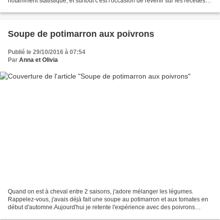
notamment statistique, et surtout c'est l'occasion de revenir sur les recettes
de 2016 que vous avez...
Soupe de potimarron aux poivrons
Publié le 29/10/2016 à 07:54
Par
Anna et Olivia
Quand on est à cheval entre 2 saisons, j'adore mélanger les légumes.
Rappelez-vous, j'avais déjà fait une soupe au potimarron et aux tomates en
début d'automne.Aujourd'hui je retente l'expérience avec des poivrons
qu'une collègue m'a gentiment offert....