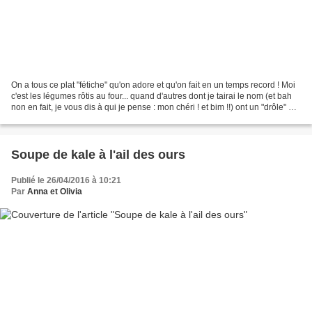
On a tous ce plat "fétiche" qu'on adore et qu'on fait en un temps record ! Moi
c'est les légumes rôtis au four... quand d'autres dont je tairai le nom (et bah
non en fait, je vous dis à qui je pense : mon chéri ! et bim !!) ont un "drôle" de
plat fétiche...
Soupe de kale à l'ail des ours
Publié le 26/04/2016 à 10:21
Par
Anna et Olivia