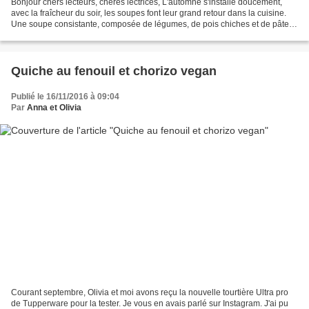
Bonjour chers lecteurs, chères lectrices, L'automne s'installe doucement,
avec la fraîcheur du soir, les soupes font leur grand retour dans la cuisine.
Une soupe consistante, composée de légumes, de pois chiches et de pâtes
(ici type mafalda corta ou...
Quiche au fenouil et chorizo vegan
Publié le 16/11/2016 à 09:04
Par
Anna et Olivia
Courant septembre, Olivia et moi avons reçu la nouvelle tourtière Ultra pro
de Tupperware pour la tester. Je vous en avais parlé sur Instagram. J'ai pu