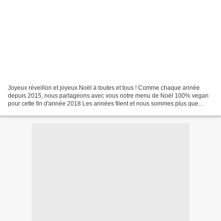
Joyeux réveillon et joyeux Noël à toutes et tous ! Comme chaque année
depuis 2015, nous partageons avec vous notre menu de Noël 100% vegan
pour cette fin d'année 2018 Les années filent et nous sommes plus que
jamais convaincues que les fêtes sont bien...