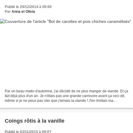
Publié le 29/12/2014 à 09:00
Par
Anna et Olivia
Par un beau matin d'automne, j'ai décidé de ne plus manger de viande. Et ça
fait déjà plus d'un an. Je n'étais pas une grande carnivore avant ça ceci dit,
même si je ne peux pas nier que j'aimais la viande ! J'en limitais ma
consommation car je ne trouvais...
Coings rôtis à la vanille
Publié le 03/11/2015 à 09:07