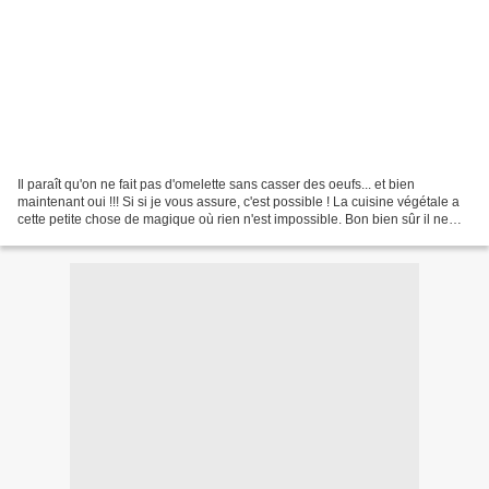
Il paraît qu'on ne fait pas d'omelette sans casser des oeufs... et bien
maintenant oui !!! Si si je vous assure, c'est possible ! La cuisine végétale a
cette petite chose de magique où rien n'est impossible. Bon bien sûr il ne
faut pas s'attendre à avoir...