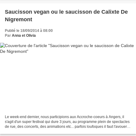
Saucisson vegan ou le saucisson de Calixte De
Nigremont
Publié le 18/09/2014 à 08:00
Par
Anna et Olivia
Le week-end dernier, nous participions aux Accroche-coeurs à Angers, il
s'agit d'un super festival qui dure 3 jours, au programme plein de spectacles
de rue, des concerts, des animations etc... parfois loufoques il faut l'avouer
mais c'est ce que nous...