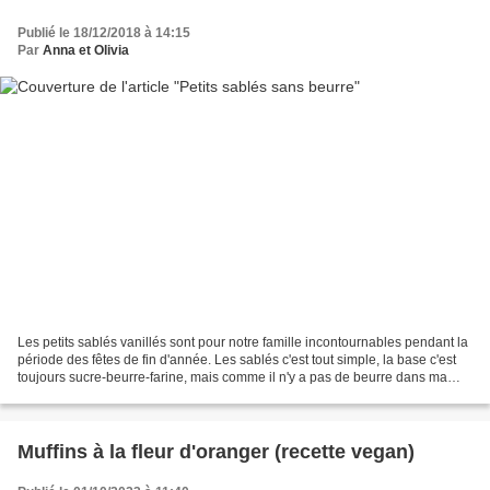
Publié le 18/12/2018 à 14:15
Par
Anna et Olivia
Les petits sablés vanillés sont pour notre famille incontournables pendant la
période des fêtes de fin d'année. Les sablés c'est tout simple, la base c'est
toujours sucre-beurre-farine, mais comme il n'y a pas de beurre dans ma
cuisine.... j'ai trouvé...
Muffins à la fleur d'oranger (recette vegan)