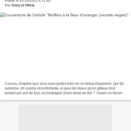
Publié le 01/10/2023 à 11:40
Par
Anna et Olivia
Coucou J'espère que vous vous portez bien en ce début d'automne. Qui dit
automne, dit cuisine réconfortante, et quoi de mieux qu'un gâteau tout
fumant qui sort du four, accompagné d'une tasse de thé ? J'avais un flacon
d'eau de fleur d'oranger qui s'ennuyait...