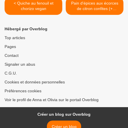
< Quiche au fenouil et
Pain d'épices aux écorces
chorizo vegan
de citron confites (+
concours : 2 moules
bonhomme de neige
Tupperware à gagner !) >
Hébergé par Overblog
Top articles
Pages
Contact
Signaler un abus
C.G.U.
Cookies et données personnelles
Préférences cookies
Voir le profil de Anna et Olivia sur le portail Overblog
Créer un blog sur Overblog
Créer un blog