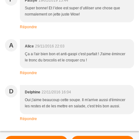
Patsye
19/01/2019 15:44
Super bonne! Et l’idee est super d’utiliser une chose que
normalement on jette juste Wow!
Répondre
A
Alice
29/11/2016 22:03
Ça a l'air bien bon et anti-gaspi c'est parfait ! J'aime émincer
le tronc du brocolis et le croquer cru !
Répondre
D
Delphine
22/11/2016 16:04
Oui j'aime beaucoup cette soupe. Il m'arrive aussi d'émincer
les restes et de les mettre en salade, c'est très bon aussi.
Répondre