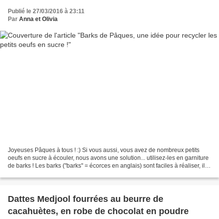
Publié le 27/03/2016 à 23:11
Par
Anna et Olivia
Joyeuses Pâques à tous ! :) Si vous aussi, vous avez de nombreux petits
oeufs en sucre à écouler, nous avons une solution... utilisez-les en garniture
de barks ! Les barks ("barks" = écorces en anglais) sont faciles à réaliser, il
s'agit de faire fondre...
Dattes Medjool fourrées au beurre de
cacahuètes, en robe de chocolat en poudre