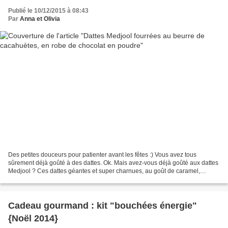
Publié le 10/12/2015 à 08:43
Par
Anna et Olivia
Des petites douceurs pour patienter avant les fêtes :) Vous avez tous
sûrement déjà goûté à des dattes. Ok. Mais avez-vous déjà goûté aux dattes
Medjool ? Ces dattes géantes et super charnues, au goût de caramel,
tellement énormes qu'elles sont une friandise...
Cadeau gourmand : kit "bouchées énergie"
{Noël 2014}