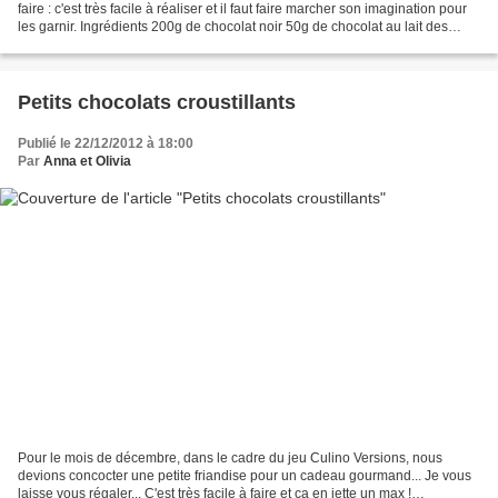
faire : c'est très facile à réaliser et il faut faire marcher son imagination pour
les garnir. Ingrédients 200g de chocolat noir 50g de chocolat au lait des
cacahuètes grillées...
Petits chocolats croustillants
Publié le 22/12/2012 à 18:00
Par
Anna et Olivia
Pour le mois de décembre, dans le cadre du jeu Culino Versions, nous
devions concocter une petite friandise pour un cadeau gourmand... Je vous
laisse vous régaler... C'est très facile à faire et ça en jette un max !