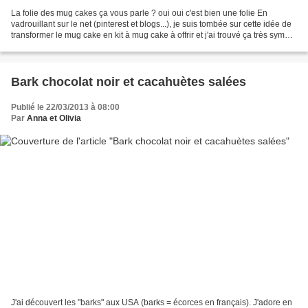
La folie des mug cakes ça vous parle ? oui oui c'est bien une folie En
vadrouillant sur le net (pinterest et blogs...), je suis tombée sur cette idée de
transformer le mug cake en kit à mug cake à offrir et j'ai trouvé ça très sympa.
Vous pouvez offrir...
Bark chocolat noir et cacahuètes salées
Publié le 22/03/2013 à 08:00
Par
Anna et Olivia
J'ai découvert les "barks" aux USA (barks = écorces en français). J'adore en