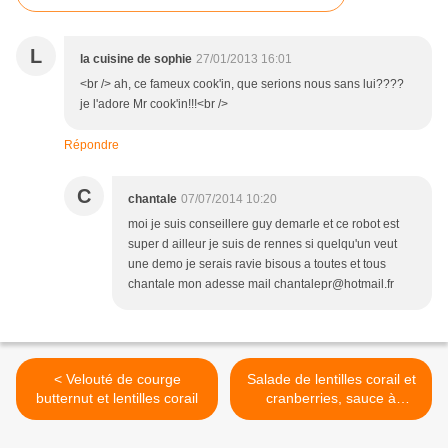
L
la cuisine de sophie
27/01/2013 16:01
<br /> ah, ce fameux cook'in, que serions nous sans lui????
je l'adore Mr cook'in!!!<br />
Répondre
C
chantale
07/07/2014 10:20
moi je suis conseillere guy demarle et ce robot est
super d ailleur je suis de rennes si quelqu'un veut
une demo je serais ravie bisous a toutes et tous
chantale mon adesse mail chantalepr@hotmail.fr
< Velouté de courge
Salade de lentilles corail et
butternut et lentilles corail
cranberries, sauce à
l'orange >