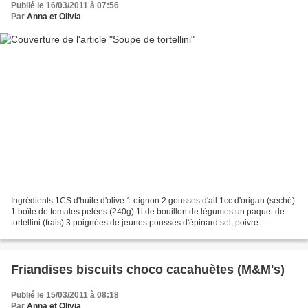
Publié le 16/03/2011 à 07:56
Par
Anna et Olivia
Ingrédients 1CS d'huile d'olive 1 oignon 2 gousses d'ail 1cc d'origan (séché)
1 boîte de tomates pelées (240g) 1l de bouillon de légumes un paquet de
tortellini (frais) 3 poignées de jeunes pousses d'épinard sel, poivre
parmesan Préparation Emincer l'oignon...
Friandises biscuits choco cacahuètes (M&M's)
Publié le 15/03/2011 à 08:18
Par
Anna et Olivia