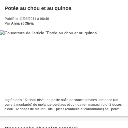
Potée au chou et au quinoa
Publié le 11/03/2011 à 08:40
Par
Anna et Olivia
Ingrédients 1/2 chou frisé une petite boîte de sauce tomates une dose (un
verre à moutarde) de mélange cérélaes et quinoa (en magasin bio) 2 doses
d'eau 1/2 doses de melfor Côté Epices (cannelle et cardamome) sel, poivre
un cube de bouillon de légumes...