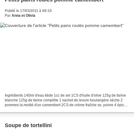
Publié le 17/03/2011 à 08:10
Par
Anna et Olivia
Ingrédients 140ml d'eau tiède 1cc de sel 1CS d'huile d'olive 125g de farine
blanche 125g de farine complète 1 sachet de levure boulangère sèche 2
pommes la moitié d'un camembert 2CS de crème fraîche se, poivre 4 épices
Préparation Préparer la pâte à la...
Soupe de tortellini