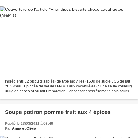
Ingrédients 12 biscuits sablés (de type mc vities) 150g de sucre 3CS de lait +
2CS d'eau 1 pincée de sel des M&M's aux cacahuètes (d'une seule couleur)
300g de chocolat au lait Préparation Concasser grossièrement les biscuits et
les répartir sur un flexipat...
Soupe potiron pomme fruit aux 4 épices
Publié le 13/03/2011 à 08:49
Par
Anna et Olivia