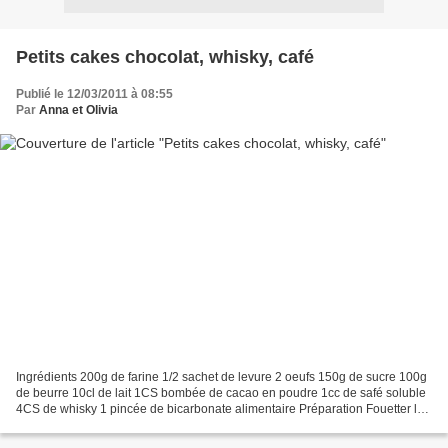
Petits cakes chocolat, whisky, café
Publié le 12/03/2011 à 08:55
Par
Anna et Olivia
Ingrédients 200g de farine 1/2 sachet de levure 2 oeufs 150g de sucre 100g
de beurre 10cl de lait 1CS bombée de cacao en poudre 1cc de safé soluble
4CS de whisky 1 pincée de bicarbonate alimentaire Préparation Fouetter les
oeufs avec le sucre jusqu'à...