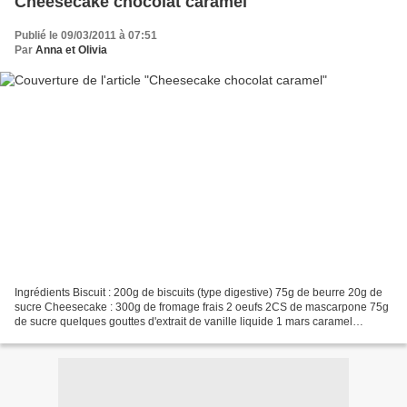
Cheesecake chocolat caramel
Publié le 09/03/2011 à 07:51
Par
Anna et Olivia
Ingrédients Biscuit : 200g de biscuits (type digestive) 75g de beurre 20g de
sucre Cheesecake : 300g de fromage frais 2 oeufs 2CS de mascarpone 75g
de sucre quelques gouttes d'extrait de vanille liquide 1 mars caramel
Préparation Biscuit : Mixer les biscuits....