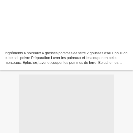
Ingrédients 4 poireaux 4 grosses pommes de terre 2 gousses d'ail 1 bouillon
cube sel, poivre Préparation Laver les poireaux et les couper en petits
morceaux. Eplucher, laver et couper les pommes de terre. Eplucher les
gousses d'ail. Enlever le germe des...