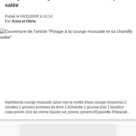
salée
Publié le 04/11/2009 à 12:14
Par
Anna et Olivia
Ingrédients courge muscade (pour moi la moitié d'une courge moyenne) 2
carottes 2 grosses pommes de terre 1 échalotte 1 gousse d'ail 1 bouillon
cube poivre 20cl de crème liquide sel, poivre, piment d'Espelette Préparation
Laver, évider et peler la courge....