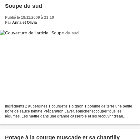
Soupe du sud
Publié le 19/11/2009 à 21:10
Par
Anna et Olivia
Ingrédients 2 aubergines 1 courgette 1 oignon 1 pomme de terre une petite
boîte de sauce tomate Préparation Laver, éplucher et couper tous les
légumes. Les mettre dans une grande casserole et les recouvrir d'eau.
Ajouter la sauce tomate. Bien cuire les...
Potage à la courge muscade et sa chantilly