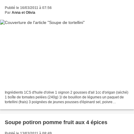
Publié le 16/03/2011 à 07:56
Par
Anna et Olivia
Ingrédients 1CS d'huile d'olive 1 oignon 2 gousses d'ail 1cc d'origan (séché)
1 boîte de tomates pelées (240g) 1l de bouillon de légumes un paquet de
tortellini (frais) 3 poignées de jeunes pousses d'épinard sel, poivre
parmesan Préparation Emincer l'oignon...
Soupe potiron pomme fruit aux 4 épices
Publié le 13/03/2011 à 08:49