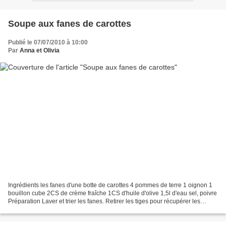
Soupe aux fanes de carottes
Publié le 07/07/2010 à 10:00
Par
Anna et Olivia
Ingrédients les fanes d'une botte de carottes 4 pommes de terre 1 oignon 1
bouillon cube 2CS de crème fraîche 1CS d'huile d'olive 1,5l d'eau sel, poivre
Préparation Laver et trier les fanes. Retirer les tiges pour récupérer les
feuilles. Eplucher et émincer...