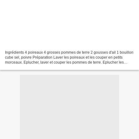
Ingrédients 4 poireaux 4 grosses pommes de terre 2 gousses d'ail 1 bouillon
cube sel, poivre Préparation Laver les poireaux et les couper en petits
morceaux. Eplucher, laver et couper les pommes de terre. Eplucher les
gousses d'ail. Enlever le germe des...