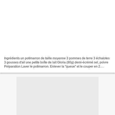
Ingrédients un potimarron de taille moyenne 3 pommes de terre 3 échalotes
3 gousses d'ail une petite boîte de lait Gloria (80g) demi-écrémé sel, poivre
Préparation Laver le potimarron. Enlever la "queue" et le couper en 2.
L'évider et le couper en morceaux...