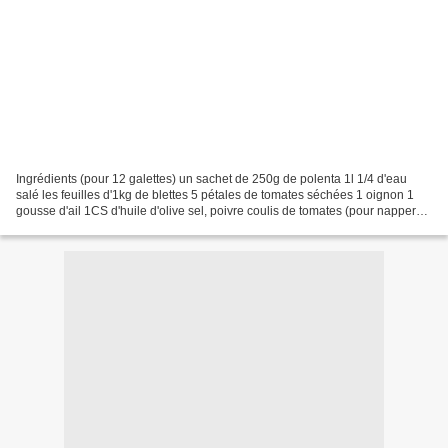
Ingrédients (pour 12 galettes) un sachet de 250g de polenta 1l 1/4 d'eau
salé les feuilles d'1kg de blettes 5 pétales de tomates séchées 1 oignon 1
gousse d'ail 1CS d'huile d'olive sel, poivre coulis de tomates (pour napper
les galettes) Préparation Laver...