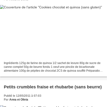
Ingrédients 125g de farine de quinoa 1/2 sachet de levure 80g de sucre de
canne complet 50g de beurre fondu 1 oeuf une pincée de bicarbonate
alimentaire 100g de pépites de chocolat 2CS de quinoa soufflé Préparation
Fouetter le sucre et le beurre. Ajouter...
Petits crumbles fraise et rhubarbe (sans beurre)
Publié le 12/05/2011 à 07:03
Par
Anna et Olivia