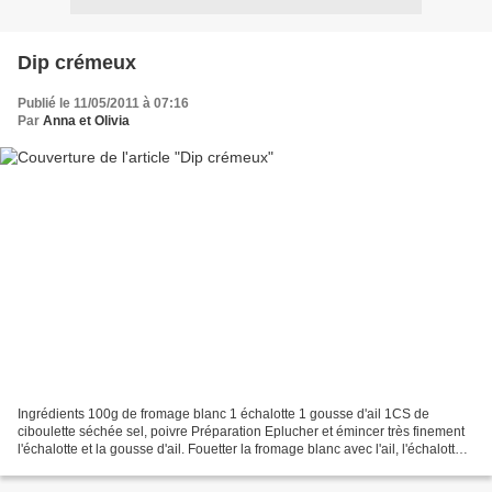
Dip crémeux
Publié le 11/05/2011 à 07:16
Par
Anna et Olivia
Ingrédients 100g de fromage blanc 1 échalotte 1 gousse d'ail 1CS de
ciboulette séchée sel, poivre Préparation Eplucher et émincer très finement
l'échalotte et la gousse d'ail. Fouetter la fromage blanc avec l'ail, l'échalotte,
la ciboulette, le sel et...