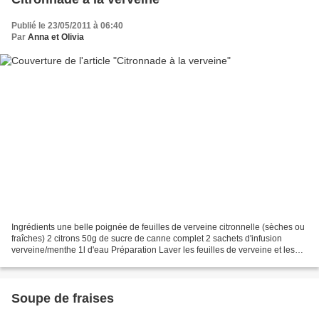
Publié le 23/05/2011 à 06:40
Par
Anna et Olivia
Ingrédients une belle poignée de feuilles de verveine citronnelle (sèches ou
fraîches) 2 citrons 50g de sucre de canne complet 2 sachets d'infusion
verveine/menthe 1l d'eau Préparation Laver les feuilles de verveine et les
déposer dans une grande casserole....
Soupe de fraises