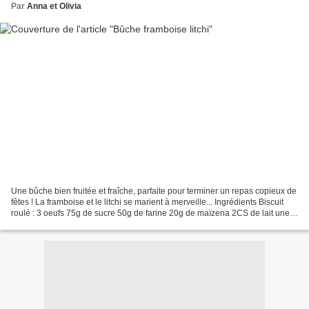
Par
Anna et Olivia
Une bûche bien fruitée et fraîche, parfaite pour terminer un repas copieux de
fêtes ! La framboise et le litchi se marient à merveille... Ingrédients Biscuit
roulé : 3 oeufs 75g de sucre 50g de farine 20g de maïzena 2CS de lait une
pincée de sel du coulis...