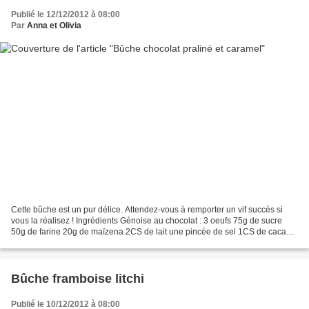
Publié le 12/12/2012 à 08:00
Par
Anna et Olivia
Cette bûche est un pur délice. Attendez-vous à remporter un vif succès si
vous la réalisez ! Ingrédients Génoise au chocolat : 3 oeufs 75g de sucre
50g de farine 20g de maïzena 2CS de lait une pincée de sel 1CS de cacao
en poudre Mousse bavaroise au chocolat...
Bûche framboise litchi
Publié le 10/12/2012 à 08:00