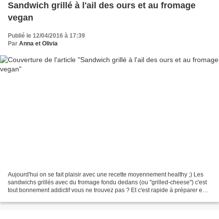
Sandwich grillé à l'ail des ours et au fromage
vegan
Publié le 12/04/2016 à 17:39
Par
Anna et Olivia
Aujourd'hui on se fait plaisir avec une recette moyennement healthy ;) Les
sandwichs grillés avec du fromage fondu dedans (ou "grilled-cheese") c'est
tout bonnement addictif vous ne trouvez pas ? Et c'est rapide à préparer en
plus, soit avec un appareil...