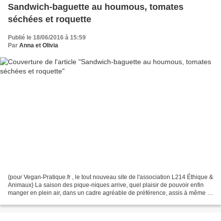
Sandwich-baguette au houmous, tomates
séchées et roquette
Publié le 18/06/2016 à 15:59
Par
Anna et Olivia
{pour Vegan-Pratique.fr , le tout nouveau site de l'association L214 Éthique &
Animaux} La saison des pique-niques arrive, quel plaisir de pouvoir enfin
manger en plein air, dans un cadre agréable de préférence, assis à même le
sol sur une jolie couverture...