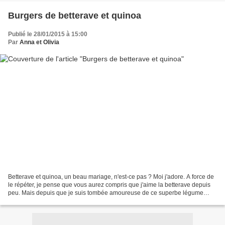
Burgers de betterave et quinoa
Publié le 28/01/2015 à 15:00
Par
Anna et Olivia
Betterave et quinoa, un beau mariage, n'est-ce pas ? Moi j'adore. A force de
le répéter, je pense que vous aurez compris que j'aime la betterave depuis
peu. Mais depuis que je suis tombée amoureuse de ce superbe légume
racine rose (ou pas), je rattrape...