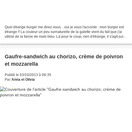
Quel étrange burger me direz-vous... oui je vous l'accorde : mon burger est
étrange !! La couleur un peu surnaturelle de la galette vient du fait que j'ai
utilisé de la farine de maïs bleu. Là pour le coup, rien d'étrange, il s'agit juste
d'une variété...
Gaufre-sandwich au chorizo, crème de poivron
et mozzarella
Publié le 03/10/2013 à 08:35
Par
Anna et Olivia