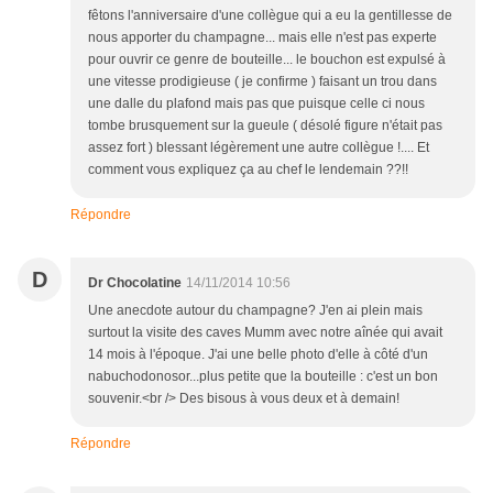
fêtons l'anniversaire d'une collègue qui a eu la gentillesse de
nous apporter du champagne... mais elle n'est pas experte
pour ouvrir ce genre de bouteille... le bouchon est expulsé à
une vitesse prodigieuse ( je confirme ) faisant un trou dans
une dalle du plafond mais pas que puisque celle ci nous
tombe brusquement sur la gueule ( désolé figure n'était pas
assez fort ) blessant légèrement une autre collègue !.... Et
comment vous expliquez ça au chef le lendemain ??!!
Répondre
D
Dr Chocolatine
14/11/2014 10:56
Une anecdote autour du champagne? J'en ai plein mais
surtout la visite des caves Mumm avec notre aînée qui avait
14 mois à l'époque. J'ai une belle photo d'elle à côté d'un
nabuchodonosor...plus petite que la bouteille : c'est un bon
souvenir.<br /> Des bisous à vous deux et à demain!
Répondre