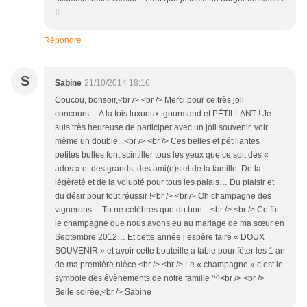
!!
Répondre
S
Sabine
21/10/2014 18:16
Coucou, bonsoir,<br /> <br /> Merci pour ce très joli
concours… A la fois luxueux, gourmand et PÉTILLANT ! Je
suis très heureuse de participer avec un joli souvenir, voir
même un double...<br /> <br /> Ces belles et pétillantes
petites bulles font scintiller tous les yeux que ce soit des «
ados » et des grands, des ami(e)s et de la famille. De la
légèreté et de la volupté pour tous les palais… Du plaisir et
du désir pour tout réussir !<br /> <br /> Oh champagne des
vignerons… Tu ne célèbres que du bon…<br /> <br /> Ce fût
le champagne que nous avons eu au mariage de ma sœur en
Septembre 2012… Et cette année j’espère faire « DOUX
SOUVENIR » et avoir cette bouteille à table pour fêter les 1 an
de ma première nièce.<br /> <br /> Le « champagne » c’est le
symbole des évènements de notre famille ^^<br /> <br />
Belle soirée,<br /> Sabine