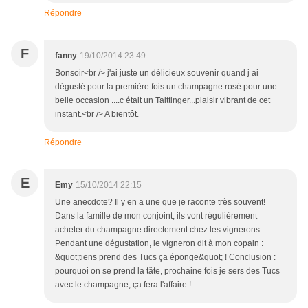
Répondre
F
fanny
19/10/2014 23:49
Bonsoir<br /> j'ai juste un délicieux souvenir quand j ai
dégusté pour la première fois un champagne rosé pour une
belle occasion ....c était un Taittinger...plaisir vibrant de cet
instant.<br /> A bientôt.
Répondre
E
Emy
15/10/2014 22:15
Une anecdote? Il y en a une que je raconte très souvent!
Dans la famille de mon conjoint, ils vont régulièrement
acheter du champagne directement chez les vignerons.
Pendant une dégustation, le vigneron dit à mon copain :
&quot;tiens prend des Tucs ça éponge&quot; ! Conclusion :
pourquoi on se prend la tâte, prochaine fois je sers des Tucs
avec le champagne, ça fera l'affaire !