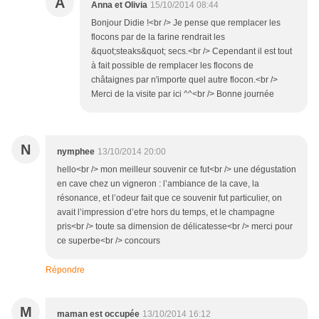
A
Anna et Olivia
15/10/2014 08:44
Bonjour Didie !<br /> Je pense que remplacer les
flocons par de la farine rendrait les
&quot;steaks&quot; secs.<br /> Cependant il est tout
à fait possible de remplacer les flocons de
châtaignes par n'importe quel autre flocon.<br />
Merci de la visite par ici ^^<br /> Bonne journée
N
nymphee
13/10/2014 20:00
hello<br /> mon meilleur souvenir ce fut<br /> une dégustation
en cave chez un vigneron : l’ambiance de la cave, la
résonance, et l’odeur fait que ce souvenir fut particulier, on
avait l’impression d’etre hors du temps, et le champagne
pris<br /> toute sa dimension de délicatesse<br /> merci pour
ce superbe<br /> concours
Répondre
M
maman est occupée
13/10/2014 16:12