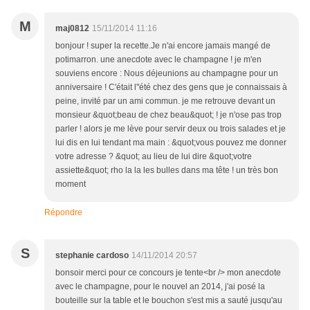
M
maj0812
15/11/2014 11:16
bonjour ! super la recette.Je n'ai encore jamais mangé de
potimarron. une anecdote avec le champagne ! je m'en
souviens encore : Nous déjeunions au champagne pour un
anniversaire ! C'était l''été chez des gens que je connaissais à
peine, invité par un ami commun. je me retrouve devant un
monsieur &quot;beau de chez beau&quot; ! je n'ose pas trop
parler ! alors je me lève pour servir deux ou trois salades et je
lui dis en lui tendant ma main : &quot;vous pouvez me donner
votre adresse ? &quot; au lieu de lui dire &quot;votre
assiette&quot; rho la la les bulles dans ma tête ! un très bon
moment
Répondre
S
stephanie cardoso
14/11/2014 20:57
bonsoir merci pour ce concours je tente<br /> mon anecdote
avec le champagne, pour le nouvel an 2014, j'ai posé la
bouteille sur la table et le bouchon s'est mis a sauté jusqu'au