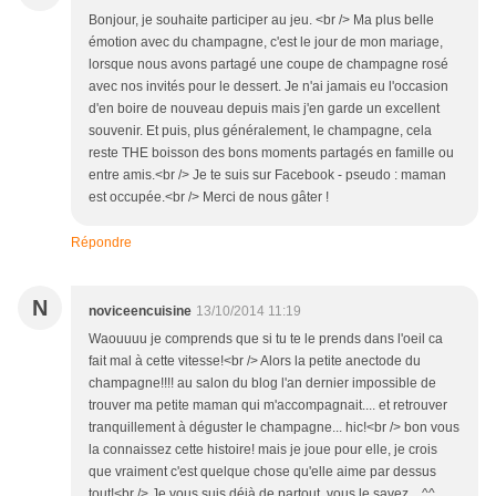
Bonjour, je souhaite participer au jeu. <br /> Ma plus belle
émotion avec du champagne, c'est le jour de mon mariage,
lorsque nous avons partagé une coupe de champagne rosé
avec nos invités pour le dessert. Je n'ai jamais eu l'occasion
d'en boire de nouveau depuis mais j'en garde un excellent
souvenir. Et puis, plus généralement, le champagne, cela
reste THE boisson des bons moments partagés en famille ou
entre amis.<br /> Je te suis sur Facebook - pseudo : maman
est occupée.<br /> Merci de nous gâter !
Répondre
N
noviceencuisine
13/10/2014 11:19
Waouuuu je comprends que si tu te le prends dans l'oeil ca
fait mal à cette vitesse!<br /> Alors la petite anectode du
champagne!!!! au salon du blog l'an dernier impossible de
trouver ma petite maman qui m'accompagnait.... et retrouver
tranquillement à déguster le champagne... hic!<br /> bon vous
la connaissez cette histoire! mais je joue pour elle, je crois
que vraiment c'est quelque chose qu'elle aime par dessus
tout!<br /> Je vous suis déjà de partout, vous le savez... ^^