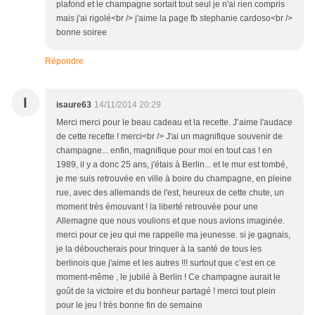
plafond et le champagne sortait tout seul je n'ai rien compris
mais j'ai rigolé<br /> j'aime la page fb stephanie cardoso<br />
bonne soiree
Répondre
I
isaure63
14/11/2014 20:29
Merci merci pour le beau cadeau et la recette. J’aime l'audace
de cette recette ! merci<br /> J'ai un magnifique souvenir de
champagne... enfin, magnifique pour moi en tout cas ! en
1989, il y a donc 25 ans, j'étais à Berlin... et le mur est tombé,
je me suis retrouvée en ville à boire du champagne, en pleine
rue, avec des allemands de l'est, heureux de cette chute, un
moment très émouvant ! la liberté retrouvée pour une
Allemagne que nous voulions et que nous avions imaginée.
merci pour ce jeu qui me rappelle ma jeunesse. si je gagnais,
je la déboucherais pour trinquer à la santé de tous les
berlinois que j'aime et les autres !!! surtout que c’est en ce
moment-même , le jubilé à Berlin ! Ce champagne aurait le
goût de la victoire et du bonheur partagé ! merci tout plein
pour le jeu ! très bonne fin de semaine