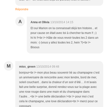
Répondre
A
Anna et Olivia
13/10/2014 14:15
Et oui Marion on la connaissait déjà ton histoire... et
pour cause on était avec toi à chercher ta mum !! ;-)
hi hi !!<br /> Hâte de vous revoir toutes les 2 dans un
mois :-) (vous y allez toutes les 2, hein ?)<br />
Bisous
M
miss_green
13/10/2014 09:48
bonjour<br /> mon plus beau souvenir lié au champagne c’est
un anniversaire de rencontre avec mon tendre, bord de mer,
soleil couchant…dans la chaleur d’un soir d’été… il m’avais
fait une belle surprise, donné rendez-vous sur la plage avec
une rose rouge dans une main et du champagne dans
l’autre…<br /> une belle déclaration !<br /> pour moi c’est
cela le champagne, une love déclaration<br /> merci pour ce
concours