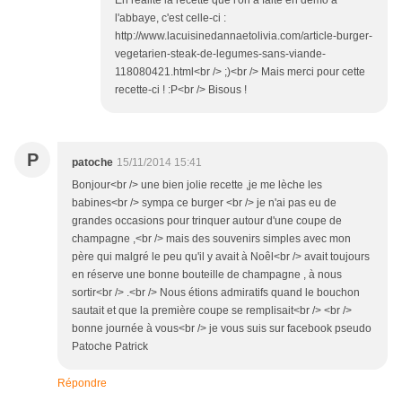
En réalité la recette que l'on a faite en démo à
l'abbaye, c'est celle-ci :
http://www.lacuisinedannaetolivia.com/article-burger-
vegetarien-steak-de-legumes-sans-viande-
118080421.html<br /> ;)<br /> Mais merci pour cette
recette-ci ! :P<br /> Bisous !
P
patoche
15/11/2014 15:41
Bonjour<br /> une bien jolie recette ,je me lèche les
babines<br /> sympa ce burger <br /> je n'ai pas eu de
grandes occasions pour trinquer autour d'une coupe de
champagne ,<br /> mais des souvenirs simples avec mon
père qui malgré le peu qu'il y avait à Noêl<br /> avait toujours
en réserve une bonne bouteille de champagne , à nous
sortir<br /> .<br /> Nous étions admiratifs quand le bouchon
sautait et que la première coupe se remplisait<br /> <br />
bonne journée à vous<br /> je vous suis sur facebook pseudo
Patoche Patrick
Répondre