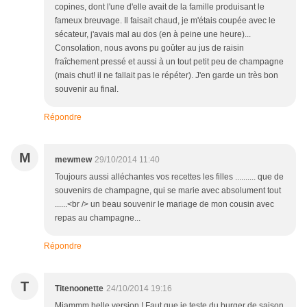
copines, dont l'une d'elle avait de la famille produisant le
fameux breuvage. Il faisait chaud, je m'étais coupée avec le
sécateur, j'avais mal au dos (en à peine une heure)...
Consolation, nous avons pu goûter au jus de raisin
fraîchement pressé et aussi à un tout petit peu de champagne
(mais chut! il ne fallait pas le répéter). J'en garde un très bon
souvenir au final.
Répondre
M
mewmew
29/10/2014 11:40
Toujours aussi alléchantes vos recettes les filles .......... que de
souvenirs de champagne, qui se marie avec absolument tout
......<br /> un beau souvenir le mariage de mon cousin avec
repas au champagne...
Répondre
T
Titenoonette
24/10/2014 19:16
Miammm belle version ! Faut que je teste du burger de saison