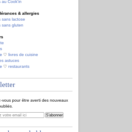
 au Cook'in
olérances & allergies
 sans lactose
 sans gluten
rs
te
s
de
♡
livres de cuisine
es astuces
de
♡
restaurants
etter
-vous pour être averti des nouveaux
publiés.