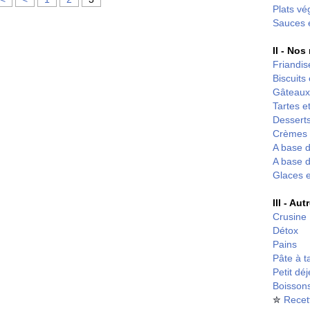
Plats vé
Sauces 
II - Nos
Friandis
Biscuits
Gâteaux
Tartes et
Desserts
Crèmes 
A base d
A base d
Glaces 
III - Au
Crusine
Détox
Pains
Pâte à t
Petit dé
Boisson
✮
Recet