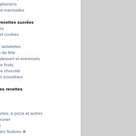
gétariens
et marinades
 recettes sucrées
es
 et cookies
 tartelettes
 de fête
dessert et entremets
e fruits
e chocolat
et smoothies
tres recettes
artes, à pizza et autres
jeuner
s
tes festives
✮