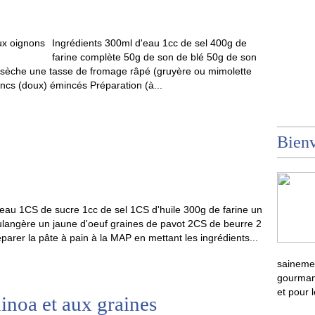
Ingrédients 300ml d'eau 1cc de sel 400g de
farine complète 50g de son de blé 50g de son
 sèche une tasse de fromage râpé (gruyère ou mimolette
ancs (doux) émincés Préparation (à...
Bienv
'eau 1CS de sucre 1cc de sel 1CS d'huile 300g de farine un
ulangère un jaune d'oeuf graines de pavot 2CS de beurre 2
éparer la pâte à pain à la MAP en mettant les ingrédients...
sainemen
gourmand
et pour 
uinoa et aux graines