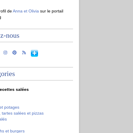
rofil de
Anna et Olivia
sur le portail
g
ez-nous
ories
recettes salées
et potages
 tartes salées et pizzas
alés
hs et burgers