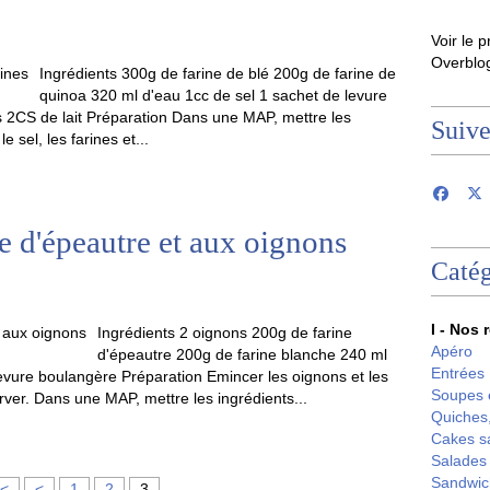
Voir le p
Overblo
Ingrédients 300g de farine de blé 200g de farine de
quinoa 320 ml d'eau 1cc de sel 1 sachet de levure
2CS de lait Préparation Dans une MAP, mettre les
Suiv
e sel, les farines et...
ine d'épeautre et aux oignons
Catég
I - Nos 
Ingrédients 2 oignons 200g de farine
Apéro
d'épeautre 200g de farine blanche 240 ml
Entrées
levure boulangère Préparation Emincer les oignons et les
Soupes 
rver. Dans une MAP, mettre les ingrédients...
Quiches,
Cakes s
Salades
Sandwic
<
<
1
2
3