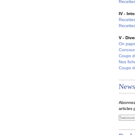
Recettes
IV - Int
Recettes
Recettes
V - Dive
On papo
Concour
Coups 
Nos fich
Coups 
Newsl
Abonnez
articles 