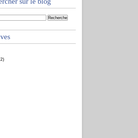
rcher sur le blog
ives
2)