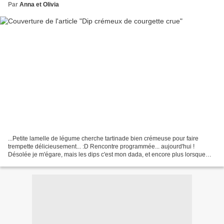
Par
Anna et Olivia
...Petite lamelle de légume cherche tartinade bien crémeuse pour faire
trempette délicieusement... :D Rencontre programmée... aujourd'hui !
Désolée je m'égare, mais les dips c'est mon dada, et encore plus lorsque
ceux-ci ne sont composés que d'excellents...