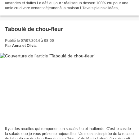
amandes et dattes Le défi du jour : réaliser un dessert 100% cru pour une
amie crudivore venant déjeuner à la maison ! J'avais pleins d'idées,
finalement j'ai fait "au pif" avec ce...
Taboulé de chou-fleur
Publié le 07/07/2014 à 08:00
Par
Anna et Olivia
Il y a des recettes qui remportent un succès fou et inattendu. C'est le cas de
la salade que je vous présente aujourd'hui ! Je me suis inspirée de la recette
du taboulé cru de chou-fleur du livre "Vegan" de Marie Laforêt (je suis partie