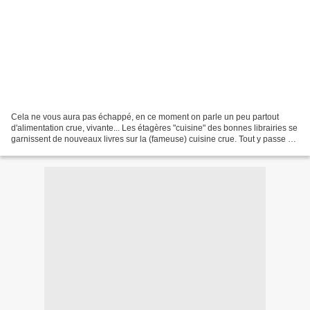
Cela ne vous aura pas échappé, en ce moment on parle un peu partout
d'alimentation crue, vivante... Les étagères "cuisine" des bonnes librairies se
garnissent de nouveaux livres sur la (fameuse) cuisine crue. Tout y passe et
même la pâtisserie !! Au premier...