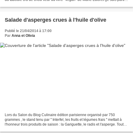
en free-style...
Salade d'asperges crues à l'huile d'olive
Publié le 21/04/2014 à 17:00
Par
Anna et Olivia
Lors du Salon du Blog Culinaire édition parisienne organisé par 750
grammes , le stand tenu par " Interfel, les fruits et légumes frais " mettait à
l'honneur trois produits de saison : la Gariguette, le radis et l'asperge. Tout
au long de la journée,...