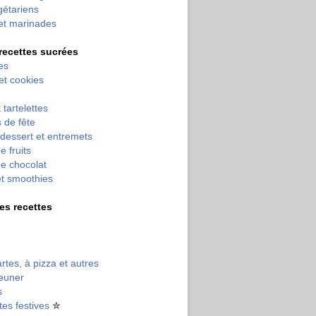
gétariens
et marinades
 recettes sucrées
es
 et cookies
 tartelettes
 de fête
dessert et entremets
e fruits
e chocolat
et smoothies
tres recettes
artes, à pizza et autres
jeuner
s
tes festives
✮