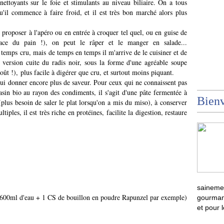
nettoyants sur le foie et stimulants au niveau biliaire. On a tous
u'il commence à faire froid, et il est très bon marché alors plus
 proposer à l'apéro ou en entrée à croquer tel quel, ou en guise de
place du pain !), on peut le râper et le manger en salade...
temps cru, mais de temps en temps il m'arrive de le cuisiner et de
 version cuite du radis noir, sous la forme d'une agréable soupe
ût !), plus facile à digérer que cru, et surtout moins piquant.
 lui donner encore plus de saveur. Pour ceux qui ne connaissent pas
sin bio au rayon des condiments, il s'agit d'une pâte fermentée à
Bienv
 (plus besoin de saler le plat lorsqu'on a mis du miso), à conserver
iples, il est très riche en protéines, facilite la digestion, restaure
sainemen
(600ml d'eau + 1 CS de bouillon en poudre Rapunzel par exemple)
gourmand
et pour 