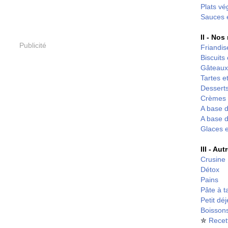
Plats vé
Sauces 
II - Nos
Publicité
Friandis
Biscuits
Gâteaux
Tartes et
Desserts
Crèmes 
A base d
A base d
Glaces 
III - Au
Crusine
Détox
Pains
Pâte à t
Petit dé
Boisson
✮
Recet