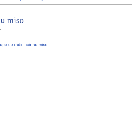
au miso
a