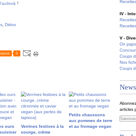
Recettes
 Facebook
!
IV - Int
Recettes
es
,
Détox
Recettes
V - Dive
On papo
Concour
epost
0
Coups 
Nos fich
Coups 
Newsl
Abonnez
articles 
Petits chaussons
aux pommes de terre
es ours
Verrines festives à la
et au fromage vegan
 cuisiner
courge, crème