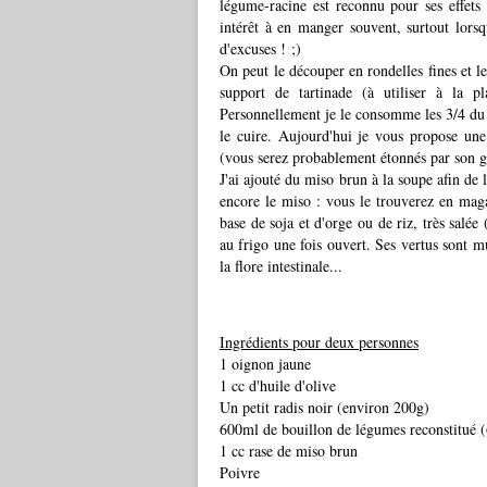
légume-racine est reconnu pour ses effets 
intérêt à en manger souvent, surtout lorsq
d'excuses ! ;)
On peut le découper en rondelles fines et le
support de tartinade (à utiliser à la 
Personnellement je le consomme les 3/4 du 
le cuire. Aujourd'hui je vous propose une
(vous serez probablement étonnés par son go
J'ai ajouté du miso brun à la soupe afin de
encore le miso : vous le trouverez en maga
base de soja et d'orge ou de riz, très salée
au frigo une fois ouvert. Ses vertus sont mult
la flore intestinale...
Ingrédients pour deux personnes
1 oignon jaune
1 cc d'huile d'olive
Un petit radis noir (environ 200g)
600ml de bouillon de légumes reconstitué 
1 cc rase de miso brun
Poivre