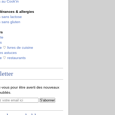
 au Cook'in
olérances & allergies
 sans lactose
 sans gluten
rs
te
s
de
♡
livres de cuisine
es astuces
de
♡
restaurants
etter
-vous pour être averti des nouveaux
publiés.