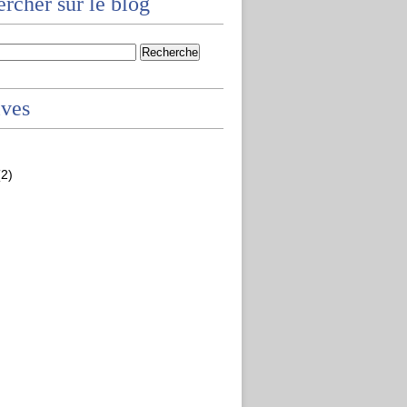
rcher sur le blog
ives
2)