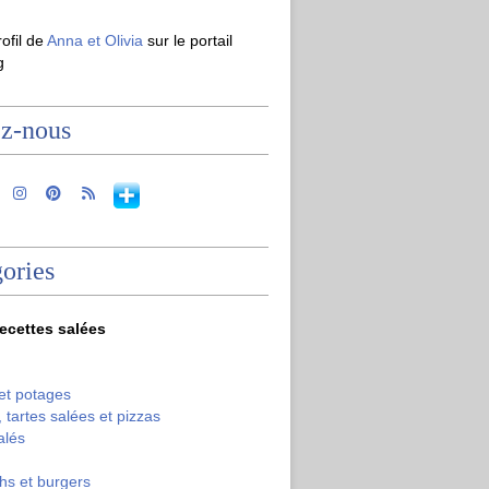
rofil de
Anna et Olivia
sur le portail
g
ez-nous
ories
recettes salées
et potages
 tartes salées et pizzas
alés
hs et burgers