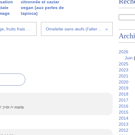
Reche
isation
citronnée et caviar
atate
vegan (aux perles de
omage
tapioca)
Petit-déjeuner 3 en 1 : chia porridge, fruits frais et délice de riz Sojade
Omelette sans œufs (l'alternative végane)
Arch
2026
Juin
(
2025
2023
2021
2020
2019
2018
2017
2016
! :)<br /> marta
2015
2014
2013
2012