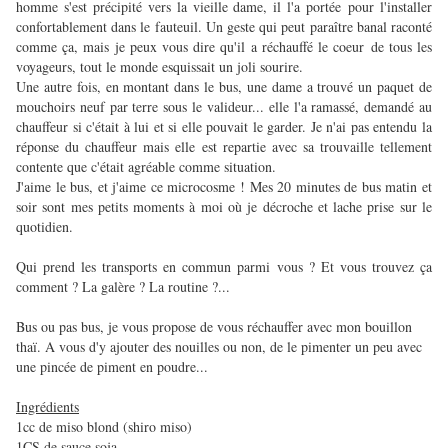
homme s'est précipité vers la vieille dame, il l'a portée pour l'installer
confortablement dans le fauteuil. Un geste qui peut paraître banal raconté
comme ça, mais je peux vous dire qu'il a réchauffé le coeur de tous les
voyageurs, tout le monde esquissait un joli sourire.
Une autre fois, en montant dans le bus, une dame a trouvé un paquet de
mouchoirs neuf par terre sous le valideur... elle l'a ramassé, demandé au
chauffeur si c'était à lui et si elle pouvait le garder. Je n'ai pas entendu la
réponse du chauffeur mais elle est repartie avec sa trouvaille tellement
contente que c'était agréable comme situation.
J'aime le bus, et j'aime ce microcosme ! Mes 20 minutes de bus matin et
soir sont mes petits moments à moi où je décroche et lache prise sur le
quotidien.
Qui prend les transports en commun parmi vous ? Et vous trouvez ça
comment ? La galère ? La routine ?...
Bus ou pas bus, je vous propose de vous réchauffer avec mon bouillon
thaï. A vous d'y ajouter des nouilles ou non, de le pimenter un peu avec
une pincée de piment en poudre...
Ingrédients
1cc de miso blond (shiro miso)
1CS de sauce soja