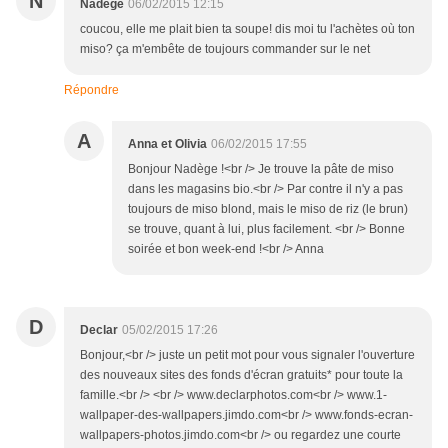
N
Nadège
06/02/2015 12:15
coucou, elle me plait bien ta soupe! dis moi tu l'achètes où ton
miso? ça m'embête de toujours commander sur le net
Répondre
A
Anna et Olivia
06/02/2015 17:55
Bonjour Nadège !<br /> Je trouve la pâte de miso
dans les magasins bio.<br /> Par contre il n'y a pas
toujours de miso blond, mais le miso de riz (le brun)
se trouve, quant à lui, plus facilement. <br /> Bonne
soirée et bon week-end !<br /> Anna
D
Declar
05/02/2015 17:26
Bonjour,<br /> juste un petit mot pour vous signaler l'ouverture
des nouveaux sites des fonds d'écran gratuits* pour toute la
famille.<br /> <br /> www.declarphotos.com<br /> www.1-
wallpaper-des-wallpapers.jimdo.com<br /> www.fonds-ecran-
wallpapers-photos.jimdo.com<br /> ou regardez une courte