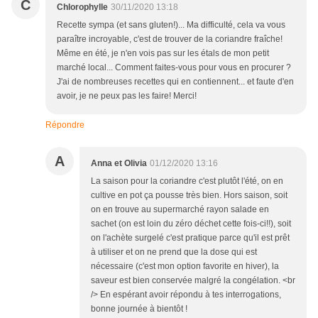
C
Chlorophylle
30/11/2020 13:18
Recette sympa (et sans gluten!)... Ma difficulté, cela va vous
paraître incroyable, c'est de trouver de la coriandre fraîche!
Même en été, je n'en vois pas sur les étals de mon petit
marché local... Comment faites-vous pour vous en procurer ?
J'ai de nombreuses recettes qui en contiennent... et faute d'en
avoir, je ne peux pas les faire! Merci!
Répondre
A
Anna et Olivia
01/12/2020 13:16
La saison pour la coriandre c'est plutôt l'été, on en
cultive en pot ça pousse très bien. Hors saison, soit
on en trouve au supermarché rayon salade en
sachet (on est loin du zéro déchet cette fois-ci!!), soit
on l'achète surgelé c'est pratique parce qu'il est prêt
à utiliser et on ne prend que la dose qui est
nécessaire (c'est mon option favorite en hiver), la
saveur est bien conservée malgré la congélation. <br
/> En espérant avoir répondu à tes interrogations,
bonne journée à bientôt !