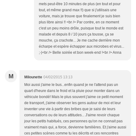
mets peut-être 10 minutes de plus (en tout et pour
tout, et même grand max !!) que si j'utilisais une
voiture, mais je trouve que finalement je suis bien
plus libre ainsi !! <br /> Par contre, en ce moment
c'est un peu moins drôle, puisque tout le monde est
malade et depuis 8 / 10 jours ça tousse, ça se
mouche, ça crachote... Je me cache derrière mon
écharpe et espère échapper aux microbes et virus...
;-)<br /> Belle soirée et bon week-end !<br /> Anna
M
Milounette
04/02/2015 13:13
Moi aussi j'aime le bus...enfin quand je ne l'attend pas un
quart d'heure dans le froid et la pluie pour monter dans un
véhicule bondé! Mais le plus souvent j'aime ce petit moment
de transport, j'aime observer les gens autour de moi et leur
inventer une vie à partir des bribes que je saisi de leurs
conversations ou de leurs attitudes... J'aime revoir chaque
jour les petits habitués, ces personnes qu'on ne connait pas
vraiment mais qui, a force, devienne familières. Et j'aime aussi
ces petites scènes comme tu les décrits et ces rencontres