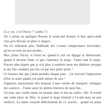
Ca y est, c'est l'hiver !! (enfin !!)
On a même eu quelques flocons le week-end dernier et hier après-midi
(des gros flocons en plus) à Angers.
On n'a tellement plus l'habitude des (vraies) températures hivernales,
qu'on est tous un peu perdus...
Moi j'aime l'hiver, le froid sec quand le ciel est dégagé et éblouissant,
quand il devient blanc et que s'annonce la neige. J'aime tant la neige.
Encore plus depuis que je n'ai plus à conduire pour me déplacer puisque
je me fais conduire par bus ou par mes petits pieds !
Ce fameux bus que j'aime prendre chaque jour... j'ai souvent l'impression
d'être la seule quand j'en parle autour de moi !
J'apprécie sincèrement dire bonjour à mes voisins de transport, échanger
des sourires... J'aime aussi les petites histoires de mon bus...
Un jour, une vieille dame est montée dans le bus au centre ville. Il restait
une seule place de libre, le grand et large fauteuil à l'avant mais un peu
surélevé. La dame essayait difficilement de s'y asseoir... quand un jeune