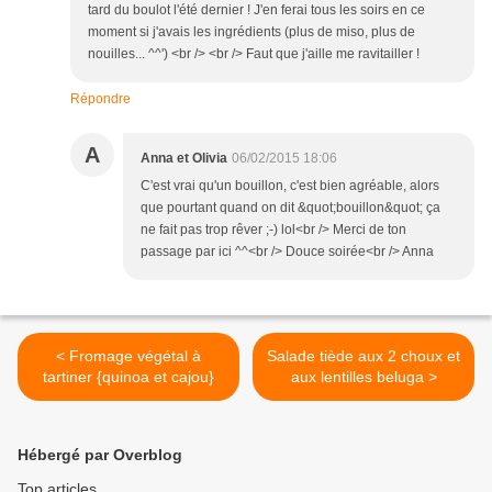
tard du boulot l'été dernier ! J'en ferai tous les soirs en ce
moment si j'avais les ingrédients (plus de miso, plus de
nouilles... ^^') <br /> <br /> Faut que j'aille me ravitailler !
Répondre
A
Anna et Olivia
06/02/2015 18:06
C'est vrai qu'un bouillon, c'est bien agréable, alors
que pourtant quand on dit &quot;bouillon&quot; ça
ne fait pas trop rêver ;-) lol<br /> Merci de ton
passage par ici ^^<br /> Douce soirée<br /> Anna
< Fromage végétal à
Salade tiède aux 2 choux et
tartiner {quinoa et cajou}
aux lentilles beluga >
Hébergé par Overblog
Top articles