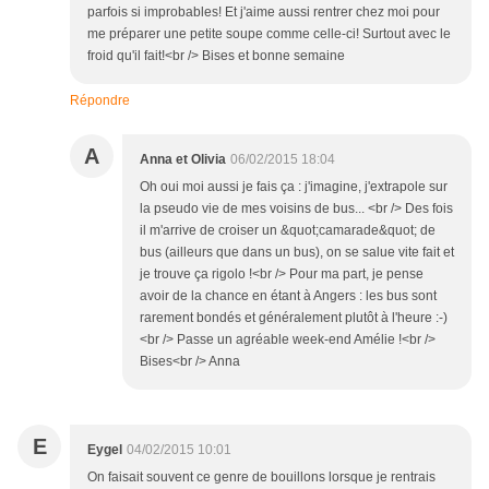
parfois si improbables! Et j'aime aussi rentrer chez moi pour
me préparer une petite soupe comme celle-ci! Surtout avec le
froid qu'il fait!<br /> Bises et bonne semaine
Répondre
A
Anna et Olivia
06/02/2015 18:04
Oh oui moi aussi je fais ça : j'imagine, j'extrapole sur
la pseudo vie de mes voisins de bus... <br /> Des fois
il m'arrive de croiser un &quot;camarade&quot; de
bus (ailleurs que dans un bus), on se salue vite fait et
je trouve ça rigolo !<br /> Pour ma part, je pense
avoir de la chance en étant à Angers : les bus sont
rarement bondés et généralement plutôt à l'heure :-)
<br /> Passe un agréable week-end Amélie !<br />
Bises<br /> Anna
E
Eygel
04/02/2015 10:01
On faisait souvent ce genre de bouillons lorsque je rentrais