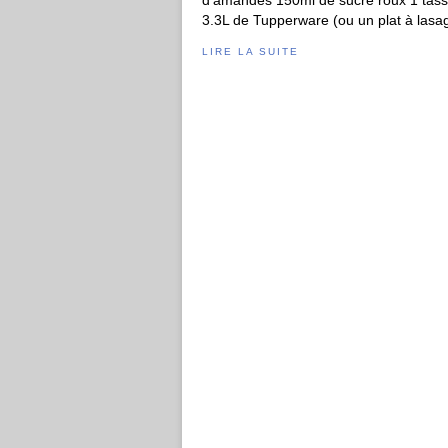
d’amandes 150ml de sucre roux 1 tasse
3.3L de Tupperware (ou un plat à lasag
LIRE LA SUITE