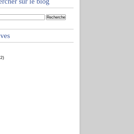
rcher sur le blog
ives
2)