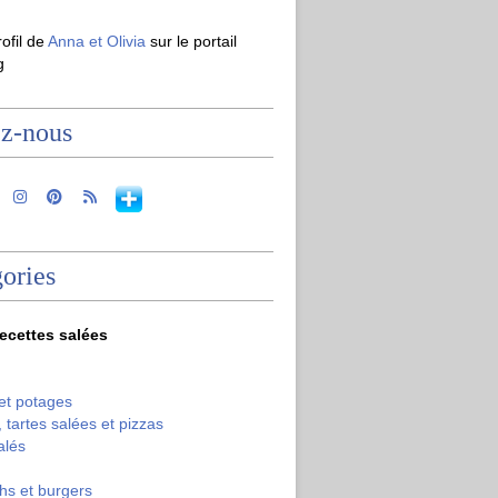
rofil de
Anna et Olivia
sur le portail
g
ez-nous
ories
recettes salées
et potages
 tartes salées et pizzas
alés
hs et burgers