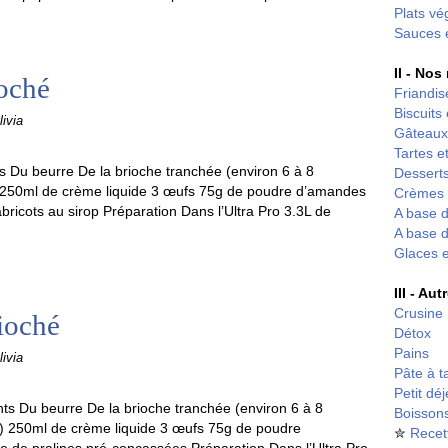
Plats vé
Sauces 
II - Nos
ioché
Friandis
Biscuits
ivia
Gâteaux
Tartes et
s Du beurre De la brioche tranchée (environ 6 à 8
Desserts
 250ml de crème liquide 3 œufs 75g de poudre d’amandes
Crèmes 
bricots au sirop Préparation Dans l’Ultra Pro 3.3L de
A base d
A base d
Glaces 
III - Au
Crusine
rioché
Détox
Pains
ivia
Pâte à t
Petit dé
nts Du beurre De la brioche tranchée (environ 6 à 8
Boisson
) 250ml de crème liquide 3 œufs 75g de poudre
✮
Recet