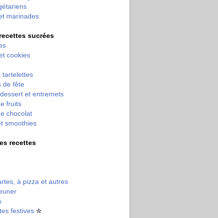
gétariens
et marinades
 recettes sucrées
es
 et cookies
 tartelettes
 de fête
dessert et entremets
e fruits
e chocolat
et smoothies
tres recettes
artes, à pizza et autres
jeuner
s
tes festives
✮