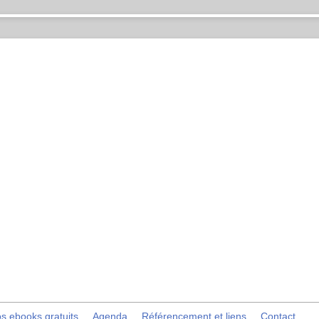
s ebooks gratuits
Agenda
Référencement et liens
Contact