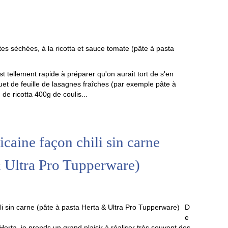
t tellement rapide à préparer qu'on aurait tort de s'en
quet de feuille de lasagnes fraîches (par exemple pâte à
e ricotta 400g de coulis...
caine façon chili sin carne
& Ultra Pro Tupperware)
D
e
Herta, je prends un grand plaisir à réaliser très souvent des