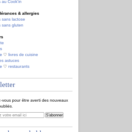
 au Cook'in
olérances & allergies
 sans lactose
 sans gluten
rs
te
s
de
♡
livres de cuisine
es astuces
de
♡
restaurants
etter
-vous pour être averti des nouveaux
publiés.