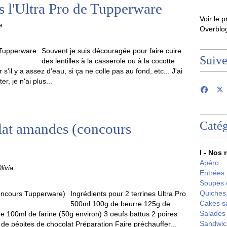
ns l'Ultra Pro de Tupperware
Voir le p
a
Overblo
Souvent je suis découragée pour faire cuire
Suiv
des lentilles à la casserole ou à la cocotte
r s'il y a assez d'eau, si ça ne colle pas au fond, etc... J'ai
r, je n'ai plus...
Catég
olat amandes (concours
I - Nos 
Apéro
livia
Entrées
Soupes 
Quiches,
Ingrédients pour 2 terrines Ultra Pro
Cakes s
500ml 100g de beurre 125g de
Salades
100ml de farine (50g environ) 3 oeufs battus 2 poires
Sandwic
l de pépites de chocolat Préparation Faire préchauffer...