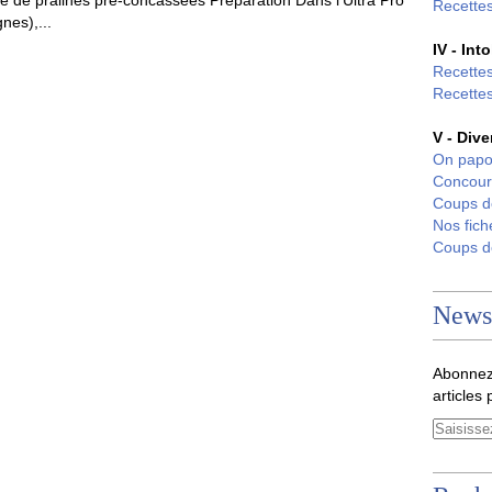
 de pralines pré-concassées Préparation Dans l’Ultra Pro
Recettes
nes),...
IV - Int
Recettes
Recettes
V - Dive
On papo
Concour
Coups 
Nos fich
Coups 
Newsl
Abonnez
articles 