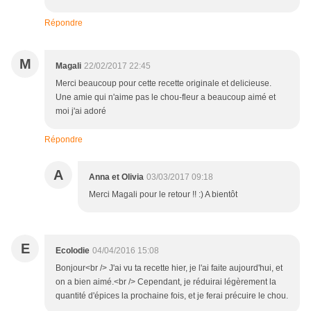
Répondre
M
Magali
22/02/2017 22:45
Merci beaucoup pour cette recette originale et delicieuse.
Une amie qui n'aime pas le chou-fleur a beaucoup aimé et
moi j'ai adoré
Répondre
A
Anna et Olivia
03/03/2017 09:18
Merci Magali pour le retour !! :) A bientôt
E
Ecolodie
04/04/2016 15:08
Bonjour<br /> J'ai vu ta recette hier, je l'ai faite aujourd'hui, et
on a bien aimé.<br /> Cependant, je réduirai légèrement la
quantité d'épices la prochaine fois, et je ferai précuire le chou.