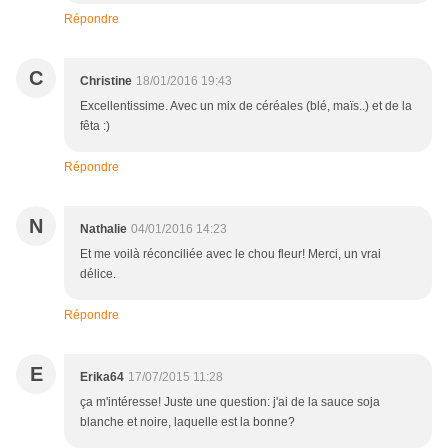
Répondre
C
Christine
18/01/2016 19:43
Excellentissime. Avec un mix de céréales (blé, maïs..) et de la
fêta :)
Répondre
N
Nathalie
04/01/2016 14:23
Et me voilà réconciliée avec le chou fleur! Merci, un vrai
délice.
Répondre
E
Erika64
17/07/2015 11:28
ça m'intéresse! Juste une question: j'ai de la sauce soja
blanche et noire, laquelle est la bonne?