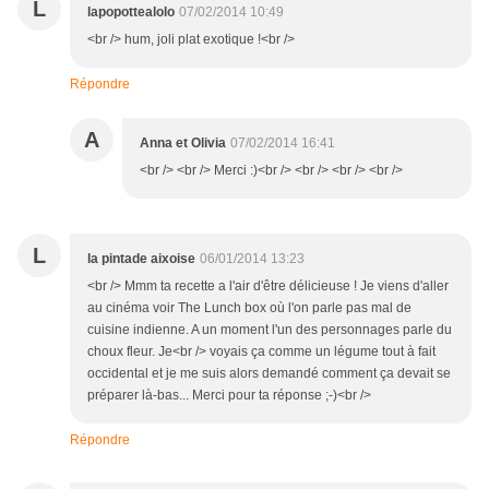
L
lapopottealolo
07/02/2014 10:49
<br /> hum, joli plat exotique !<br />
Répondre
A
Anna et Olivia
07/02/2014 16:41
<br /> <br /> Merci :)<br /> <br /> <br /> <br />
L
la pintade aixoise
06/01/2014 13:23
<br /> Mmm ta recette a l'air d'être délicieuse ! Je viens d'aller
au cinéma voir The Lunch box où l'on parle pas mal de
cuisine indienne. A un moment l'un des personnages parle du
choux fleur. Je<br /> voyais ça comme un légume tout à fait
occidental et je me suis alors demandé comment ça devait se
préparer là-bas... Merci pour ta réponse ;-)<br />
Répondre