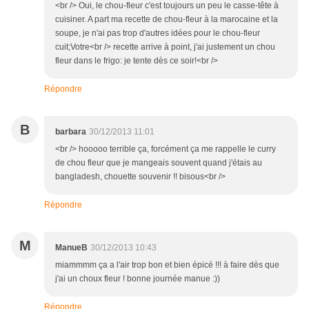
<br /> Oui, le chou-fleur c'est toujours un peu le casse-tête à
cuisiner. A part ma recette de chou-fleur à la marocaine et la
soupe, je n'ai pas trop d'autres idées pour le chou-fleur
cuit;Votre<br /> recette arrive à point, j'ai justement un chou
fleur dans le frigo: je tente dès ce soir!<br />
Répondre
B
barbara
30/12/2013 11:01
<br /> hooooo terrible ça, forcément ça me rappelle le curry
de chou fleur que je mangeais souvent quand j'étais au
bangladesh, chouette souvenir !! bisous<br />
Répondre
M
ManueB
30/12/2013 10:43
miammmm ça a l'air trop bon et bien épicé !!! à faire dès que
j'ai un choux fleur ! bonne journée manue :))
Répondre