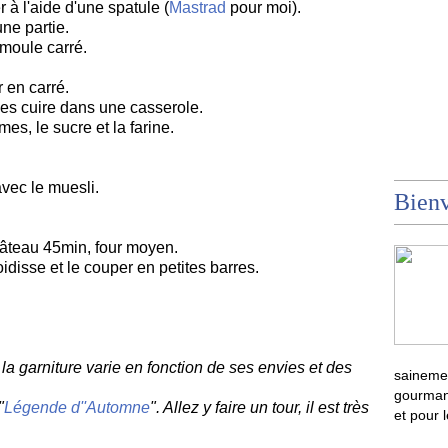
r à l'aide d'une spatule (
Mastrad
pour moi).
une partie.
 moule carré.
 en carré.
les cuire dans une casserole.
es, le sucre et la farine.
avec le muesli.
Bienv
 gâteau 45min, four moyen.
idisse et le couper en petites barres.
la garniture varie en fonction de ses envies et des
sainemen
gourmand
"
Légende d''Automne
". Allez y faire un tour, il est très
et pour 