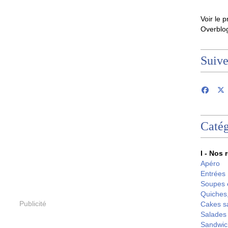
Voir le p
Overblo
Suiv
Catég
I - Nos 
Apéro
Entrées
Soupes 
Quiches,
Publicité
Cakes s
Salades
Sandwic