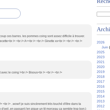
Reche
Arch
coup ces barres. les pommes coing sont assez difficile à trouver.
e recette<br /> <br /> A+<br /> <br /> Ginette xx<br /> <br /> <br />
2026
Juin
(
2025
2023
2021
2020
2019
t avec le coing !<br /> Bisous<br /> <br /> <br />
2018
2017
2016
2015
2014
2013
/> <br /> ..wow!! je suis sincèrement très touché d'être dans ta
2012
in d'oeil..en passant j'en pique un tit morceau ça semble trop bon;)