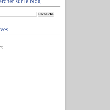
rcher sur le blog
ives
2)