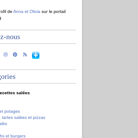
rofil de
Anna et Olivia
sur le portail
g
ez-nous
ories
recettes salées
et potages
 tartes salées et pizzas
alés
hs et burgers