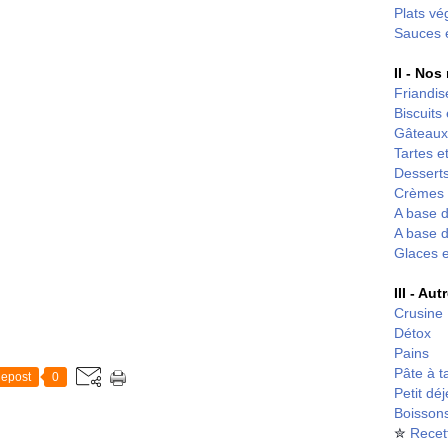
Plats vé
Sauces 
II - Nos
Friandis
Biscuits
Gâteaux
Tartes et
Desserts
Crèmes 
A base d
A base d
Glaces 
III - Au
Crusine
Détox
Pains
Pâte à t
epost
0
Petit dé
Boisson
✮
Recet