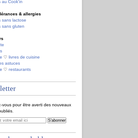
 au Cook'in
olérances & allergies
 sans lactose
 sans gluten
rs
te
s
de
♡
livres de cuisine
es astuces
de
♡
restaurants
etter
-vous pour être averti des nouveaux
publiés.