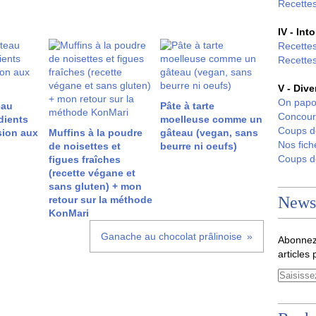
Recettes
IV - Int
Recettes
Recettes
V - Dive
On papo
eau
Pâte à tarte
Concour
dients
moelleuse comme un
Coups 
sion aux
Muffins à la poudre
gâteau (vegan, sans
Nos fich
de noisettes et
beurre ni oeufs)
Coups 
figues fraîches
(recette végane et
sans gluten) + mon
Newsl
retour sur la méthode
KonMari
Ganache au chocolat prâlinoise
Abonnez
articles 