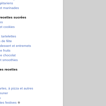
gétariens
et marinades
 recettes sucrées
es
 et cookies
 tartelettes
 de fête
dessert et entremets
e fruits
e chocolat
et smoothies
tres recettes
artes, à pizza et autres
jeuner
s
tes festives
✮