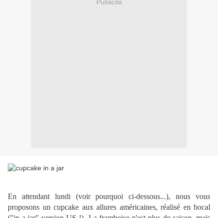
Publicité
En attendant lundi (voir pourquoi ci-dessous...), nous vous
proposons un cupcake aux allures américaines, réalisé en bocal
("in a jar" version US !). La framboise n'est plus de saison, mais