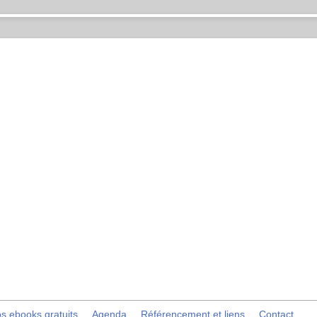
s ebooks gratuits
Agenda
Référencement et liens
Contact