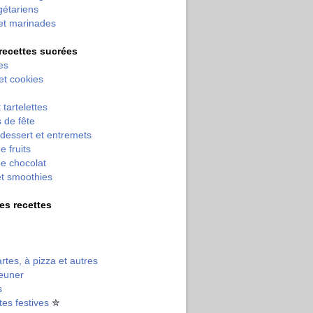
gétariens
et marinades
 recettes sucrées
es
 et cookies
 tartelettes
 de fête
dessert et entremets
e fruits
e chocolat
et smoothies
tres recettes
artes, à pizza et autres
jeuner
s
tes festives
✮