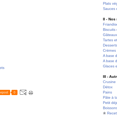
Plats vé
Sauces 
II - Nos
Friandis
Biscuits
Gâteaux
Tartes et
Desserts
Crèmes 
A base d
A base d
Glaces 
ets
III - Au
Crusine
Détox
Pains
epost
0
Pâte à t
Petit dé
Boisson
✮
Recet