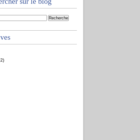
rcher sur le blog
ives
2)