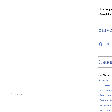
Voir le p
Overblo
Suiv
Catég
I - Nos 
Apéro
Entrées
Soupes 
Publicité
Quiches,
Cakes s
Salades
Sandwic