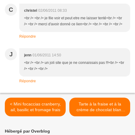
C
christel
02/06/2011 08:33
<br /> <br /> je file voir et peut etre me laisser tenté<br /> <br
/> <br /> merci d'avoir donné ce lien<br /> <br /> <br /> <br />
Répondre
J
jenn
01/06/2011 14:50
<br /> <br /> un joli site que je ne connaissais pas !!!<br /> <br
/> <br /> <br />
Répondre
< Mini focaccias cranberry,
Tarte à la fraise et à la
ail, basilic et fromage frais
crème de chocolat blanc
recouverte de crumble
pistaché >
Hébergé par Overblog