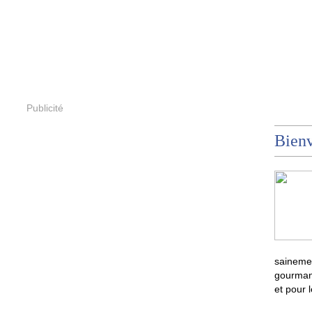
Publicité
Bienv
sainemen
gourmand
et pour 