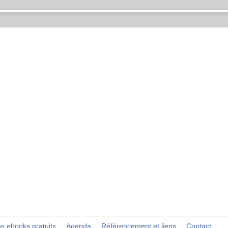
s ebooks gratuits
Agenda
Référencement et liens
Contact