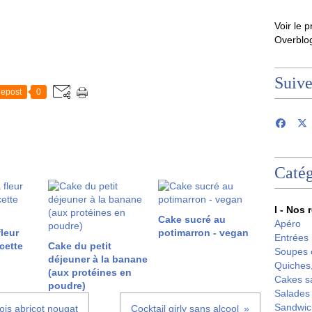
Voir le p
Overblo
Suiv
epost
0
Catég
I - Nos 
Cake sucré au
Apéro
fleur
potimarron - vegan
Entrées
cette
Cake du petit
Soupes 
déjeuner à la banane
Quiches,
(aux protéines en
Cakes s
poudre)
Salades
Sandwic
ois abricot nougat
Cocktail girly sans alcool