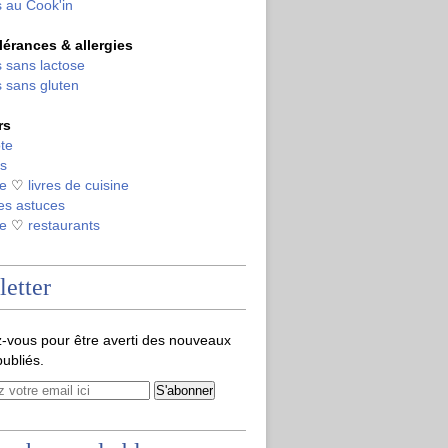
 au Cook'in
olérances & allergies
 sans lactose
 sans gluten
rs
te
s
de
♡
livres de cuisine
es astuces
de
♡
restaurants
etter
-vous pour être averti des nouveaux
publiés.