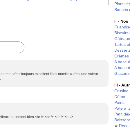
Plats vé
Sauces 
II - Nos
Friandis
Biscuits
Gâteaux
Tartes et
Desserts
Crèmes 
A base d
A base d
Glaces 
 poire et c'est toujours excellent !!!les moelleux c'est une valeur
>
III - Au
Crusine
Détox
Pains
Pâte à t
Petit dé
lleux me tentent bien.<br /> <br /> <br /> <br />
Boisson
✮
Recet