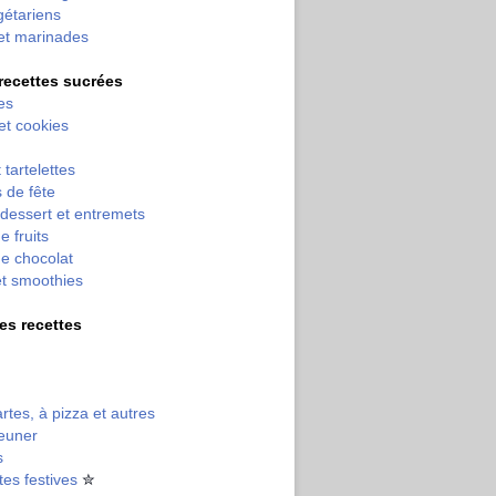
gétariens
et marinades
 recettes sucrées
es
 et cookies
 tartelettes
 de fête
dessert et entremets
e fruits
e chocolat
et smoothies
tres recettes
artes, à pizza et autres
jeuner
s
tes festives
✮