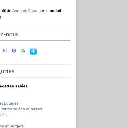
rofil de
Anna et Olivia
sur le portail
g
ez-nous
ories
recettes salées
et potages
 tartes salées et pizzas
alés
hs et burgers