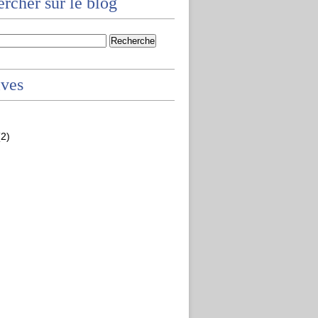
rcher sur le blog
ives
2)