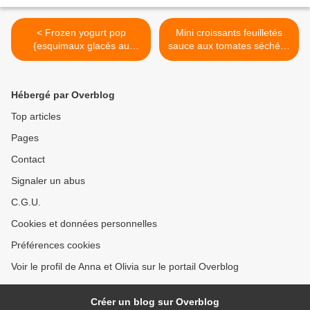
< Frozen yogurt pop
Mini croissants feuilletés
{esquimaux glacés au
sauce aux tomates séchées
yaourt}
et mozzarella {croissants
party} >
Hébergé par Overblog
Top articles
Pages
Contact
Signaler un abus
C.G.U.
Cookies et données personnelles
Préférences cookies
Voir le profil de Anna et Olivia sur le portail Overblog
Créer un blog sur Overblog