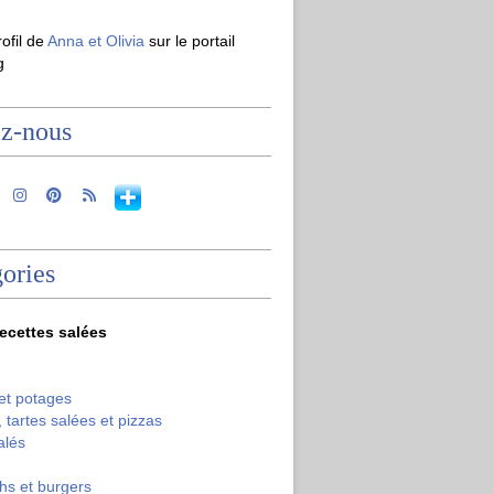
rofil de
Anna et Olivia
sur le portail
g
ez-nous
ories
recettes salées
et potages
 tartes salées et pizzas
alés
hs et burgers