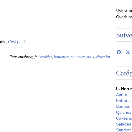
Voir le p
Overblo
Suiv
book,
c'est par ici
Tags cuisinevg.fr :
cookies
,
boulettes
,
bouchées
,
noix
,
chocolat
Catég
I - Nos 
Apéro
Entrées
Soupes 
Quiches,
Cakes s
Salades
Sandwic