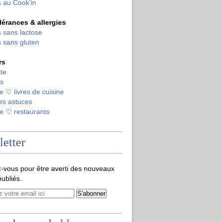
 au Cook'in
olérances & allergies
 sans lactose
 sans gluten
rs
te
s
de
♡
livres de cuisine
es astuces
de
♡
restaurants
etter
-vous pour être averti des nouveaux
publiés.