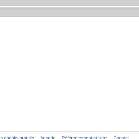
s ebooks gratuits
Agenda
Référencement et liens
Contact