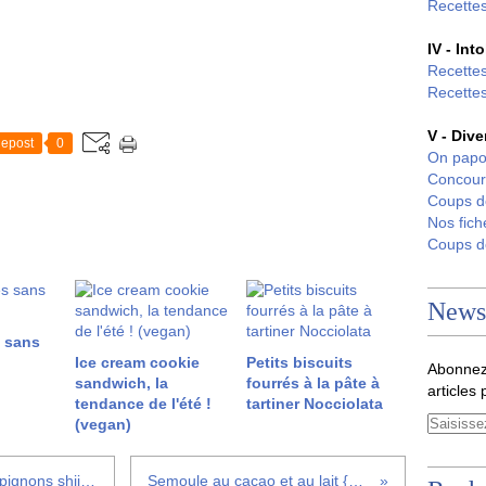
Recettes
IV - Int
Recettes
Recettes
V - Dive
epost
0
On papo
Concour
Coups 
Nos fich
Coups 
Newsl
s sans
Ice cream cookie
Petits biscuits
Abonnez
sandwich, la
fourrés à la pâte à
articles 
tendance de l'été !
tartiner Nocciolata
(vegan)
Soupe de nouilles soba aux champignons shiitake {Battle Food #16}
Semoule au cacao et au lait {au robot Cook'in}