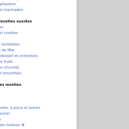
gétariens
et marinades
 recettes sucrées
es
 et cookies
 tartelettes
 de fête
dessert et entremets
e fruits
e chocolat
et smoothies
tres recettes
artes, à pizza et autres
jeuner
s
tes festives
✮