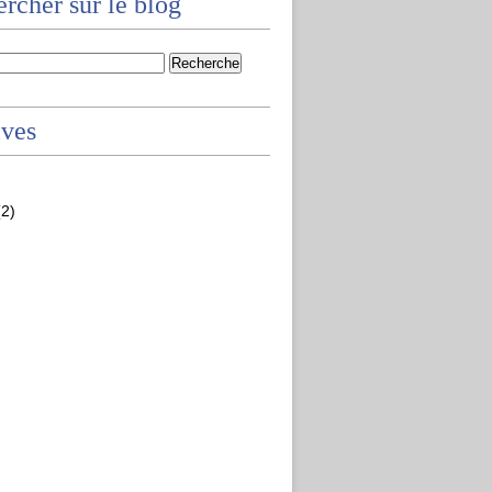
rcher sur le blog
ives
2)