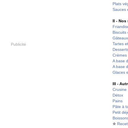
Plats vé
Sauces 
II - Nos
Friandis
Biscuits
Gâteaux
Tartes et
Publicité
Desserts
Crèmes 
A base d
A base d
Glaces 
III - Au
Crusine
Détox
Pains
Pâte à t
Petit dé
Boisson
✮
Recet