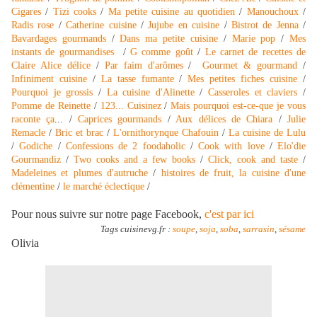
Cigares
/
Tizi cooks
/
Ma petite cuisine au quotidien
/
Manouchoux
/
Radis rose
/
Catherine cuisine
/
Jujube en cuisine
/
Bistrot de Jenna
/
Bavardages gourmands
/
Dans ma petite cuisine
/
Marie pop
/
Mes
instants de gourmandises
/
G comme goût
/
Le carnet de recettes de
Claire Alice délice
/
Par faim d'arômes
/
Gourmet & gourmand
/
Infiniment cuisine
/
La tasse fumante
/
Mes petites fiches cuisine
/
Pourquoi je grossis
/
La cuisine d'Alinette
/
Casseroles et claviers
/
Pomme de Reinette
/
123... Cuisinez
/
Mais pourquoi est-ce-que je vous
raconte ça
... /
Caprices gourmands
/
Aux délices de Chiara
/
Julie
Remacle
/
Bric et brac
/
L'ornithorynque Chafouin
/
La cuisine de Lulu
/
Godiche
/
Confessions de 2 foodaholic
/
Cook with love
/
Elo'die
Gourmandiz
/
Two cooks and a few books
/
Click, cook and taste
/
Madeleines et plumes d'autruche
/
histoires de fruit, la cuisine d'une
clémentine
/
le marché éclectique
/
Pour nous suivre sur notre page Facebook,
c'est par ici
Tags cuisinevg.fr :
soupe
,
soja
,
soba
,
sarrasin
,
sésame
Olivia