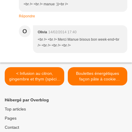
<br /> <br /> manue :))<br />
Répondre
O
Olivia
14/02/2014 17:40
<br /> <br /> Merci Manue bisous bon week-end<br
/> <br /> <br /> <br />
< Infusion au citron,
Boulettes énergétiques
gingembre et thym {spécial
façon pâte à cookie
hiver}
{Oatmeal cookie dough
bites} >
Hébergé par Overblog
Top articles
Pages
Contact