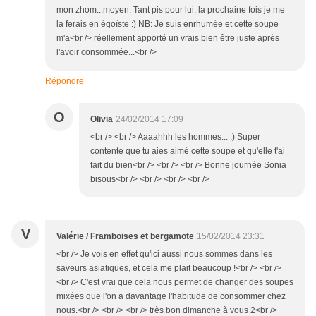
mon zhom...moyen. Tant pis pour lui, la prochaine fois je me
la ferais en égoïste :) NB: Je suis enrhumée et cette soupe
m'a<br /> réellement apporté un vrais bien être juste après
l'avoir consommée...<br />
Répondre
O
Olivia
24/02/2014 17:09
<br /> <br /> Aaaahhh les hommes... ;) Super
contente que tu aies aimé cette soupe et qu'elle t'ai
fait du bien<br /> <br /> <br /> Bonne journée Sonia
bisous<br /> <br /> <br /> <br />
V
Valérie / Framboises et bergamote
15/02/2014 23:31
<br /> Je vois en effet qu'ici aussi nous sommes dans les
saveurs asiatiques, et cela me plait beaucoup !<br /> <br />
<br /> C'est vrai que cela nous permet de changer des soupes
mixées que l'on a davantage l'habitude de consommer chez
nous.<br /> <br /> <br /> très bon dimanche à vous 2<br />