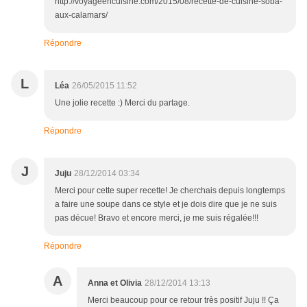
http://voyageencuisine.com/2015/08/recette-de-cuisine-soba-
aux-calamars/
Répondre
L
Léa
26/05/2015 11:52
Une jolie recette :) Merci du partage.
Répondre
J
Juju
28/12/2014 03:34
Merci pour cette super recette! Je cherchais depuis longtemps
a faire une soupe dans ce style et je dois dire que je ne suis
pas décue! Bravo et encore merci, je me suis régalée!!!
Répondre
A
Anna et Olivia
28/12/2014 13:13
Merci beaucoup pour ce retour très positif Juju !! Ça