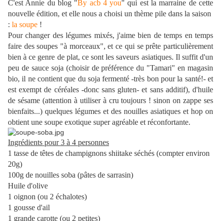
C'est Annie du blog "
By acb 4 you
" qui est la marraine de cette
nouvelle édition, et elle nous a choisi un thème pile dans la saison
:
la soupe
!
Pour changer des légumes mixés, j'aime bien de temps en temps
faire des soupes "à morceaux", et ce qui se prête particulièrement
bien à ce genre de plat, ce sont les saveurs asiatiques. Il suffit d'un
peu de sauce soja (choisir de préférence du "Tamari" en magasin
bio, il ne contient que du soja fermenté -très bon pour la santé!- et
est exempt de céréales -donc sans gluten- et sans additif), d'huile
de sésame (attention à utiliser à cru toujours ! sinon on zappe ses
bienfaits...) quelques légumes et des nouilles asiatiques et hop on
obtient une soupe exotique super agréable et réconfortante.
Ingrédients pour 3 à 4 personnes
1 tasse de têtes de champignons shiitake séchés (compter environ
20g)
100g de nouilles soba (pâtes de sarrasin)
Huile d'olive
1 oignon (ou 2 échalotes)
1 gousse d'ail
1 grande carotte (ou 2 petites)