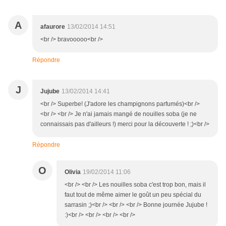
A
afaurore
13/02/2014 14:51
<br /> bravooooo<br />
Répondre
J
Jujube
13/02/2014 14:41
<br /> Superbe! (J'adore les champignons parfumés)<br />
<br /> <br /> Je n'ai jamais mangé de nouilles soba (je ne
connaissais pas d'ailleurs !) merci pour la découverte ! ;)<br />
Répondre
O
Olivia
19/02/2014 11:06
<br /> <br /> Les nouilles soba c'est trop bon, mais il
faut tout de même aimer le goût un peu spécial du
sarrasin ;)<br /> <br /> <br /> Bonne journée Jujube !
:)<br /> <br /> <br /> <br />