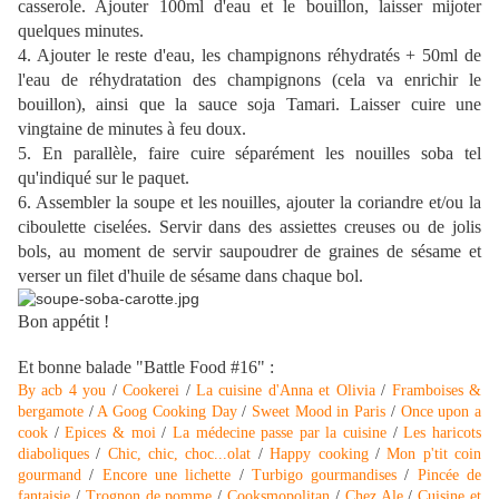
casserole. Ajouter 100ml d'eau et le bouillon, laisser mijoter
quelques minutes.
4. Ajouter le reste d'eau, les champignons réhydratés + 50ml de
l'eau de réhydratation des champignons (cela va enrichir le
bouillon), ainsi que la sauce soja Tamari. Laisser cuire une
vingtaine de minutes à feu doux.
5. En parallèle, faire cuire séparément les nouilles soba tel
qu'indiqué sur le paquet.
6. Assembler la soupe et les nouilles, ajouter la coriandre et/ou la
ciboulette ciselées. Servir dans des assiettes creuses ou de jolis
bols, au moment de servir saupoudrer de graines de sésame et
verser un filet d'huile de sésame dans chaque bol.
Bon appétit !
Et bonne balade "Battle Food #16" :
By acb 4 you
/
Cookerei
/
La cuisine d'Anna et Olivia
/
Framboises &
bergamote
/
A Goog Cooking Day
/
Sweet Mood in Paris
/
Once upon a
cook
/
Epices & moi
/
La médecine passe par la cuisine
/
Les haricots
diaboliques
/
Chic, chic, choc...olat
/
Happy cooking
/
Mon p'tit coin
gourmand
/
Encore une lichette
/
Turbigo gourmandises
/
Pincée de
fantaisie
/
Trognon de pomme
/
Cooksmopolitan
/
Chez Ale
/
Cuisine et