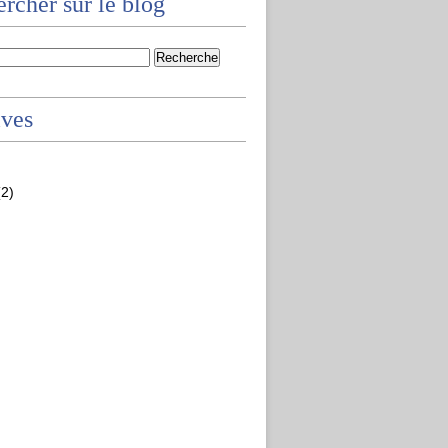
rcher sur le blog
ives
2)