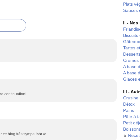
Plats vé
Sauces 
II - Nos
Friandis
Biscuits
Gâteaux
Tartes et
Desserts
Crèmes 
A base d
A base d
Glaces 
III - Au
e continuation!
Crusine
Détox
Pains
Pâte à t
Petit dé
Boisson
r ce blog très sympa !<br />
✮
Recet