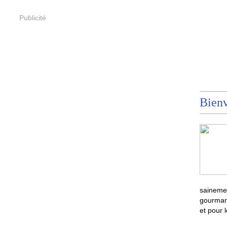
Publicité
Bienv
sainemen
gourmand
et pour 