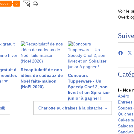
epost
0
Voir le p
Overblo
Suiv
ratuit à
Récapitulatif de nos
Catég
 recettes
idées de cadeaux de
Concours
er ✮
Noël faits-maison
Tupperware - Un
{Noël 2020}
Speedy Chef 2, son
I - Nos 
livret et un Spiralizer
Apéro
junior à gagner !
Entrées
li)
Charlotte aux fraises à la pistache
Soupes 
Quiches,
Cakes s
Salades
Sandwic