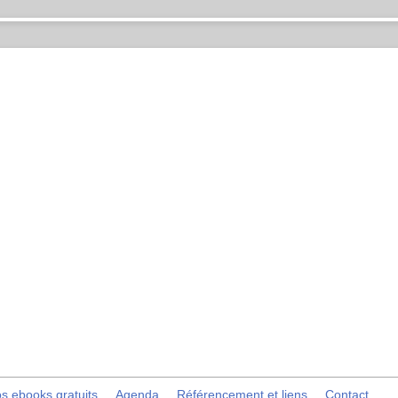
s ebooks gratuits
Agenda
Référencement et liens
Contact