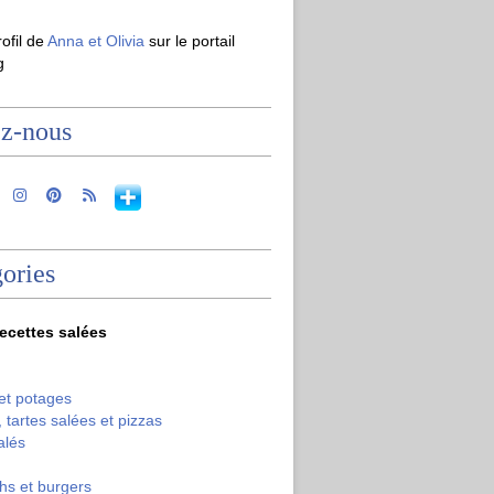
rofil de
Anna et Olivia
sur le portail
g
ez-nous
ories
recettes salées
et potages
 tartes salées et pizzas
alés
hs et burgers