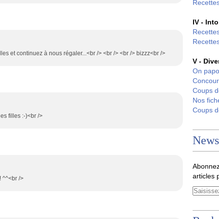
Recettes
IV - Int
Recettes
Recettes
lles et continuez à nous régaler...<br /> <br /> <br /> bizzz<br />
V - Dive
On papo
Concour
Coups 
Nos fich
Coups 
s filles :-)<br />
Newsl
Abonnez
articles 
! ^^<br />