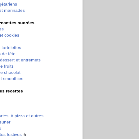
gétariens
et marinades
 recettes sucrées
es
 et cookies
 tartelettes
 de fête
dessert et entremets
e fruits
e chocolat
et smoothies
tres recettes
artes, à pizza et autres
jeuner
s
tes festives
✮