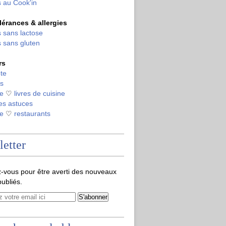
 au Cook'in
olérances & allergies
 sans lactose
 sans gluten
rs
te
s
de
♡
livres de cuisine
es astuces
de
♡
restaurants
etter
-vous pour être averti des nouveaux
publiés.