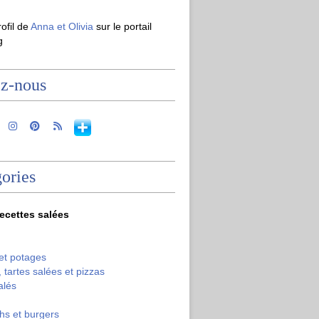
rofil de
Anna et Olivia
sur le portail
g
ez-nous
ories
recettes salées
et potages
 tartes salées et pizzas
alés
hs et burgers