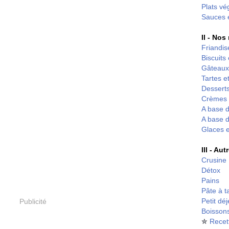
Plats vé
Sauces 
II - Nos
Friandis
Biscuits
Gâteaux
Tartes et
Desserts
Crèmes 
A base d
A base d
Glaces 
III - Au
Crusine
Détox
Pains
Pâte à t
Petit dé
Publicité
Boisson
✮
Recet