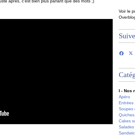
 juste après, c'est bien plus parlant que des mots ;)
Voir le p
Overblo
Suiv
Catég
I - Nos 
Apéro
Entrées
Soupes 
Quiches,
Cakes s
Salades
Sandwic