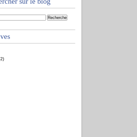
rcher sur le blog
ives
2)