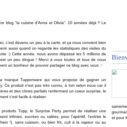
e blog "la cuisine d'Anna et Olivia". 10 années déjà !! Le
, c’est devenu un peu à la carte, et ça nous convient bien
enir aussi quand on regarde les statistiques des visites du
ante :) Cette année, nous avons dépassé les 5 millions de
Bienv
 c'est un peu dingue ! Merci à vous toutes et tous de nous
aiment un bonheur de pouvoir partager ce blog avec vous
♡
st la marque Tupperware qui vous propose de gagner un
ty
. Ce produit n'est pas très connu, à tort selon nous car il
phères et des cônes parfaits renfermant un coeur surprise, le
ent c'est facile à réaliser.
sainemen
roduits Tupp, le Surprise Party permet de réaliser une
gourmand
sont infinies, sucrées ou salées, pour l'apéritif, l'entrée le
et pour 
 hein !), sans cuisson, ou bien frit, cuit à la vapeur ou au