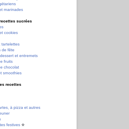
gétariens
et marinades
 recettes sucrées
es
 et cookies
 tartelettes
 de fête
dessert et entremets
e fruits
e chocolat
et smoothies
tres recettes
artes, à pizza et autres
jeuner
s
tes festives
✮