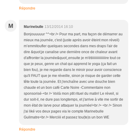
Répondre
M
Marinebulle
13/12/2014 16:10
Bonjouuuuur ^^<br /> Pour ma part, ma façon de démarrer au
mieux ma journée, c'est (juste après avoir éteint mon réveil)
m’emmitoufler quelques secondes dans mes draps l'air de
dire &quot;je canalise une dernière once de chaleur avant
d'affronter la journée&quot;,ensuite je m'étiiiiiiiiiiiiiiiire tout ce
que je peux, genre un chat qui apprend le yoga (ça fait un
bien fou), je me regarde dans le miroir pour avoir conscience
qu'il FAUT que je me réveille, sinon je risque de garder cette
tête toute la journée. Et j'enchaîne avec une douche bien
chaude et un bon café Carte Noire -Commentaire non
sponsorisé-<br /> Voilà mon ptit rituel du matin! Le réveil, si
dur soit-il, ne dure pas longtemps, et j'arrive à vite me sortir de
mon état de larve pour attaquer la journée!<br /> <br /> Sinon
j'ai liké vos deux pages via le compte Marinebulle
Guilmatre<br /> Merciiii et passez tou(te)s un bon WE
Répondre