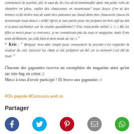
commencer la journée, dès le saut du lit c'est de m'emmitoufler dans ma petite robe de
chambre en pilou, enfiler des chaussettes en moumoutte" toute douce (j'en ai des
tonnes) et de mettre tout de suite mes patounes au chaud dans mes chaussons (aussi en
moumoutte toute douce ) voilà! Après je suis parée pour me prépare un bon café au lait
et je peux enchainer sur la routine quotidienne!!! Une vraie petite mémé :) :) :) Biz les
filles et merci pour ce concours, je ne connaissais pas du tout ce magazine, mais il me
"
tente drôlement, ça colle bien à mon mode de vie :)
Kris
*
: "
Bonjour mon idée simple pour commencer la journée c'est regarder la
couleur du ciel, caresser les chats et vite préparer un thé ,en ce moment c'est thé de
"
Noël.
Chacune des gagnantes recevra un exemplaire du magazine ainsi qu'un
sac tote-bag en coton ;)
Merci à tous d'avoir participé ! Et bravo aux gagnantes :)
#On papote
#Concours and co
Partager