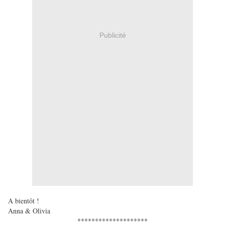
Publicité
A bientôt !
Anna & Olivia
********************