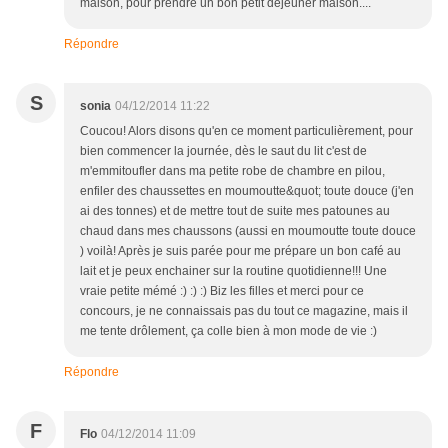
maison, pour prendre un bon petit déjeuner maison....
Répondre
S
sonia
04/12/2014 11:22
Coucou! Alors disons qu'en ce moment particulièrement, pour
bien commencer la journée, dès le saut du lit c'est de
m'emmitoufler dans ma petite robe de chambre en pilou,
enfiler des chaussettes en moumoutte&quot; toute douce (j'en
ai des tonnes) et de mettre tout de suite mes patounes au
chaud dans mes chaussons (aussi en moumoutte toute douce
) voilà! Après je suis parée pour me prépare un bon café au
lait et je peux enchainer sur la routine quotidienne!!! Une
vraie petite mémé :) :) :) Biz les filles et merci pour ce
concours, je ne connaissais pas du tout ce magazine, mais il
me tente drôlement, ça colle bien à mon mode de vie :)
Répondre
F
Flo
04/12/2014 11:09