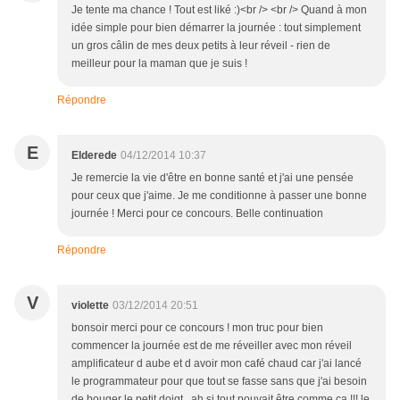
Je tente ma chance ! Tout est liké :)<br /> <br /> Quand à mon
idée simple pour bien démarrer la journée : tout simplement
un gros câlin de mes deux petits à leur réveil - rien de
meilleur pour la maman que je suis !
Répondre
E
Elderede
04/12/2014 10:37
Je remercie la vie d'être en bonne santé et j'ai une pensée
pour ceux que j'aime. Je me conditionne à passer une bonne
journée ! Merci pour ce concours. Belle continuation
Répondre
V
violette
03/12/2014 20:51
bonsoir merci pour ce concours ! mon truc pour bien
commencer la journée est de me réveiller avec mon réveil
amplificateur d aube et d avoir mon café chaud car j'ai lancé
le programmateur pour que tout se fasse sans que j'ai besoin
de bouger le petit doigt...ah si tout pouvait être comme ça !!! le