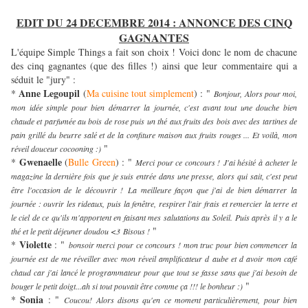
EDIT DU 24 DECEMBRE 2014 : ANNONCE DES CINQ
GAGNANTES
L'équipe Simple Things a fait son choix ! Voici donc le nom de chacune
des cinq gagnantes (que des filles !) ainsi que leur commentaire qui a
séduit le "jury" :
Anne Legoupil
*
(
Ma cuisine tout simplement
) : "
Bonjour, Alors pour moi,
mon idée simple pour bien démarrer la journée, c'est avant tout une douche bien
chaude et parfumée au bois de rose puis un thé aux fruits des bois avec des tartines de
pain grillé du beurre salé et de la confiture maison aux fruits rouges ... Et voilà, mon
"
réveil douceu
r cocooning :)
Gwenaelle
*
(
Bulle Green
) : "
Merci pour ce concours ! J'ai hésité à acheter le
magazine la dernière fois que je suis entrée dans une presse, alors qui sait, c'est peut
être l'occasion de le découvrir ! La meilleure façon que j'ai de bien démarrer la
journée : ouvrir les rideaux, puis la fenêtre, respirer l'air frais et remercier la terre et
le ciel de ce qu'ils m'apportent en faisant mes salutations au Soleil. Puis après il y a le
"
thé et le petit déjeuner doudou <3 Bisous !
Violette
*
: "
bonsoir merci pour ce concours ! mon truc pour bien commencer la
journée est de me réveiller avec mon réveil amplificateur d aube et d avoir mon café
chaud car j'ai lancé le programmateur pour que tout se fasse sans que j'ai besoin de
"
bouger le petit doigt...ah si tout pouvait être comme ça !!! le bonheur :)
Sonia
*
: "
Coucou! Alors disons qu'en ce moment particulièrement, pour bien