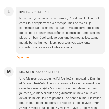
L
lilou
07/12/2014 16:11
le premier geste santé de la journée, c'est de me frictionner le
corps, tout simplement avec mes paumes de mains : je
commence par les mains, les bras, le visage, le ventre, le bas
du dos pour booster les surrénales et enfin, les jambes et les
pieds : un bon réveil tonique pour une journée active, ça me
met de bonne humeur! Merci pour tous vos excellents
conseils, bonnes fêtes à toutes et à tous...
Répondre
M
Mlle Didi R.
06/12/2014 12:43
Une fois n'est pas coutume, j'ai feuilleté un magazine féminin
et j'ai été... R-A-V-I-E ! Je vous remercie très sincèrement pour
cette découverte :-)<br /> <br /> Et pour bien démarrer mes
journées, je fais 5 minutes de gymnastique faciale au lever
devant le miroir : fou rire garanti ! Une bonne humeur installée
pour la journée et une peau qui respire la joie de vivre ;-)<br
/> <br /> Merci pour ce blog ! Vive la vie, vive la joie, vive la