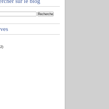
rcher sur le blog
ives
2)