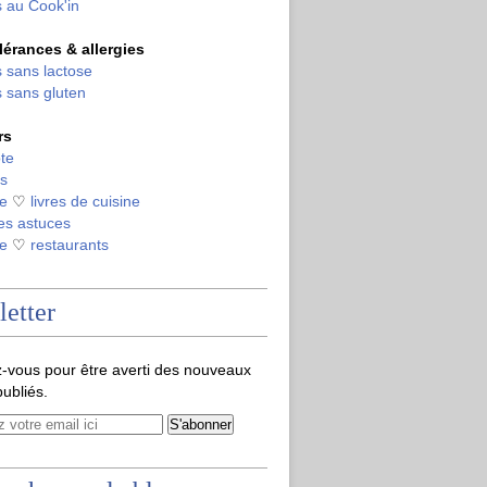
 au Cook'in
olérances & allergies
 sans lactose
 sans gluten
rs
te
s
de
♡
livres de cuisine
es astuces
de
♡
restaurants
etter
-vous pour être averti des nouveaux
publiés.