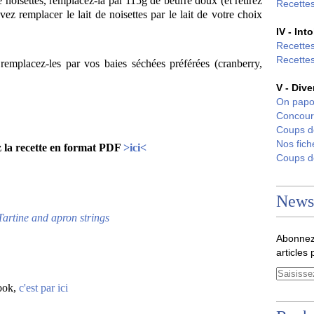
 noisettes, remplacez-là par 115g de beurre doux (et retirez
Recettes
vez remplacer le lait de noisettes par le lait de votre choix
IV - Int
Recettes
Recettes
remplacez-les par vos baies séchées préférées (cranberry,
V - Dive
On papo
Concour
Coups 
Nos fich
 la recette en format PDF
>ici<
Coups 
Newsl
Tartine and apron strings
Abonnez
articles 
book,
c'est par ici