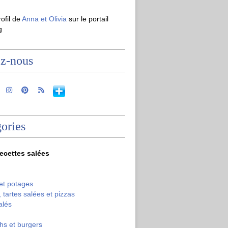
rofil de
Anna et Olivia
sur le portail
g
ez-nous
ories
recettes salées
et potages
 tartes salées et pizzas
alés
hs et burgers