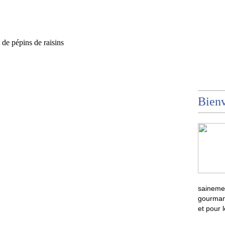
 de pépins de raisins
Bienv
sainemen
gourmand
et pour 