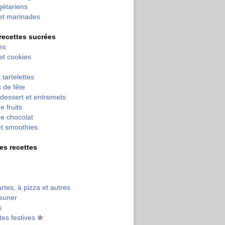
gétariens
et marinades
 recettes sucrées
es
 et cookies
 tartelettes
 de fête
dessert et entremets
e fruits
e chocolat
et smoothies
tres recettes
artes, à pizza et autres
jeuner
s
tes festives
✮