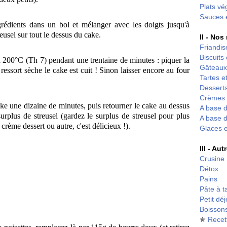
Plats vé
Sauces 
grédients dans un bol et mélanger avec les doigts jusqu'à
reusel sur tout le dessus du cake.
II - Nos
Friandis
Biscuits
 à 200°C (Th 7) pendant une trentaine de minutes : piquer la
Gâteaux
ressort sèche le cake est cuit ! Sinon laisser encore au four
Tartes et
Desserts
Crèmes 
cake une dizaine de minutes, puis retourner le cake au dessus
A base d
surplus de streusel (gardez le surplus de streusel pour plus
A base d
rème dessert ou autre, c'est délicieux !).
Glaces 
III - Au
Crusine
Détox
Pains
Pâte à t
Petit dé
Boisson
✮
Recet