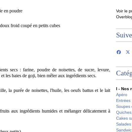
de en poudre
Voir le p
Overblo
 doux froid coupé en petits cubes
Suiv
nts secs : farine, poudre de noisettes, de sucre, levure,
Catég
 et les baies de goji, bien mêler aux ingrédients secs.
I - Nos 
e, la purée de noisettes, l'huile, les oeufs battus et le lait
Apéro
Entrées
Soupes 
/fruits aux ingrédients humides et mélanger délicatement à
Quiches,
Cakes s
Salades
Sandwic
eux petits).