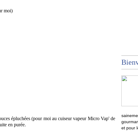
ur moi)
Bienv
sainemen
 douces épluchées (pour moi au cuiseur vapeur Micro Vap' de
gourmand
ite en purée.
et pour 