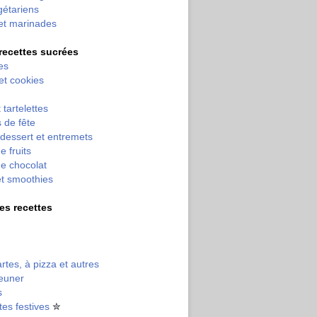
gétariens
et marinades
 recettes sucrées
es
 et cookies
 tartelettes
 de fête
dessert et entremets
e fruits
e chocolat
et smoothies
tres recettes
artes, à pizza et autres
jeuner
s
tes festives
✮