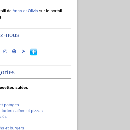
rofil de
Anna et Olivia
sur le portail
g
ez-nous
ories
recettes salées
et potages
 tartes salées et pizzas
alés
hs et burgers