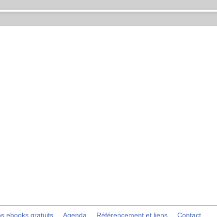
s ebooks gratuits
Agenda
Référencement et liens
Contact