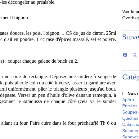
s-les décongeler au préalable.
Voir le p
ement l'oignon.
Overblo
tates douces, les pois, l'oignon, 1 CS de jus de citron, 25ml
Suiv
c d'ail en poudre, 1 cc rase d'épices massalé, sel et poivre.
) : couper chaque galette de brick en 2.
Catég
r une sorte de rectangle. Déposer une cuillère à soupe de
, puis plier le coin du côté inverse, tasser la garniture avec
arni uniformément, plier le triangle plusieurs jusqu'au bout.
I - Nos 
n dépasse. Verser un peu d'huile d'olive dans un ramequin, à
Apéro
digeonner le samoussa de chaque côté (cela va le souder
Entrées
Soupes 
Quiches,
llant au four. Faire cuire dans le four préchauffé Th 6 ou
Cakes s
Salades
Sandwic