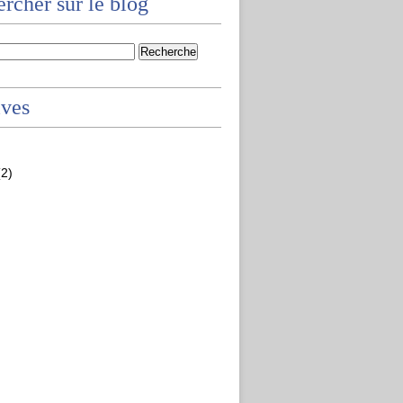
rcher sur le blog
ives
2)