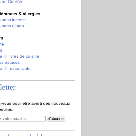
 au Cook'in
olérances & allergies
 sans lactose
 sans gluten
rs
te
s
de
♡
livres de cuisine
es astuces
de
♡
restaurants
etter
-vous pour être averti des nouveaux
publiés.