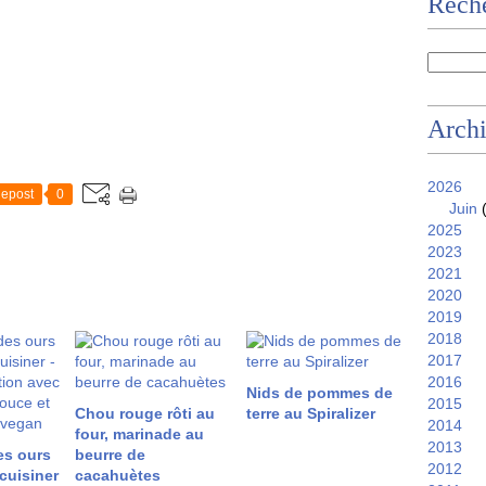
Reche
Arch
2026
epost
0
Juin
(
2025
2023
2021
2020
2019
2018
2017
2016
Nids de pommes de
2015
Chou rouge rôti au
terre au Spiralizer
2014
four, marinade au
2013
es ours
beurre de
2012
 cuisiner
cacahuètes