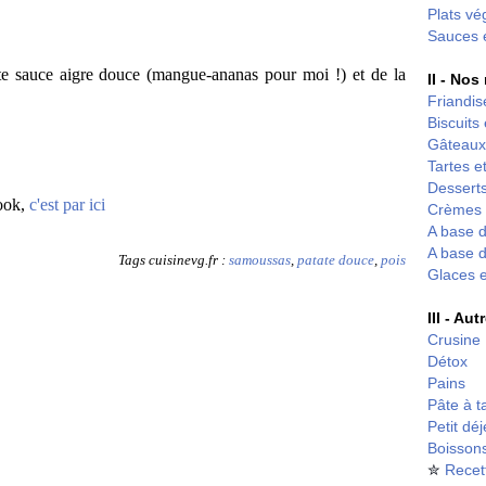
Plats vé
Sauces 
ite sauce aigre douce (mangue-ananas pour moi !) et de la
II - Nos
Friandis
Biscuits
Gâteaux
Tartes et
Desserts
book,
c'est par ici
Crèmes 
A base d
A base d
Tags cuisinevg.fr :
samoussas
,
patate douce
,
pois
Glaces 
III - Au
Crusine
Détox
Pains
Pâte à t
Petit dé
Boisson
✮
Recet