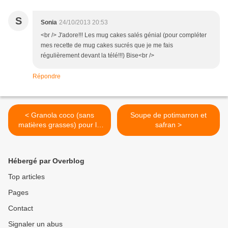
S
Sonia
24/10/2013 20:53
<br /> J'adore!!! Les mug cakes salés génial (pour compléter
mes recette de mug cakes sucrés que je me fais
régulièrement devant la télé!!!) Bise<br />
Répondre
< Granola coco (sans
Soupe de potimarron et
matières grasses) pour la
safran >
battle food #12
Hébergé par Overblog
Top articles
Pages
Contact
Signaler un abus