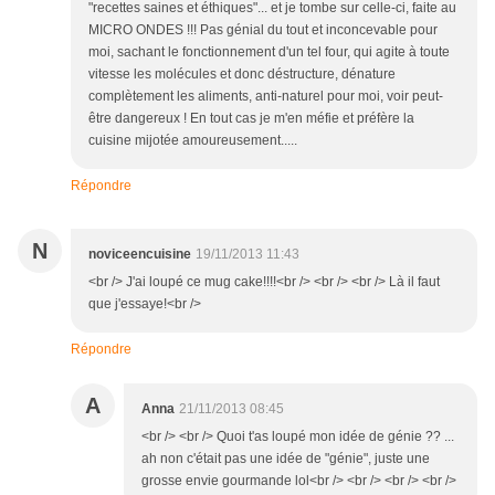
"recettes saines et éthiques"... et je tombe sur celle-ci, faite au
MICRO ONDES !!! Pas génial du tout et inconcevable pour
moi, sachant le fonctionnement d'un tel four, qui agite à toute
vitesse les molécules et donc déstructure, dénature
complètement les aliments, anti-naturel pour moi, voir peut-
être dangereux ! En tout cas je m'en méfie et préfère la
cuisine mijotée amoureusement.....
Répondre
N
noviceencuisine
19/11/2013 11:43
<br /> J'ai loupé ce mug cake!!!!<br /> <br /> <br /> Là il faut
que j'essaye!<br />
Répondre
A
Anna
21/11/2013 08:45
<br /> <br /> Quoi t'as loupé mon idée de génie ?? ...
ah non c'était pas une idée de "génie", juste une
grosse envie gourmande lol<br /> <br /> <br /> <br />