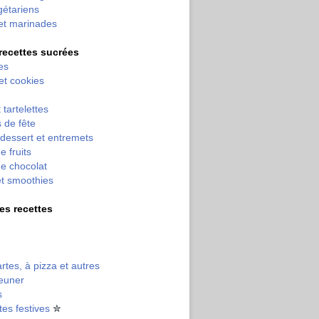
gétariens
et marinades
 recettes sucrées
es
 et cookies
 tartelettes
 de fête
dessert et entremets
e fruits
e chocolat
et smoothies
tres recettes
artes, à pizza et autres
jeuner
s
tes festives
✮