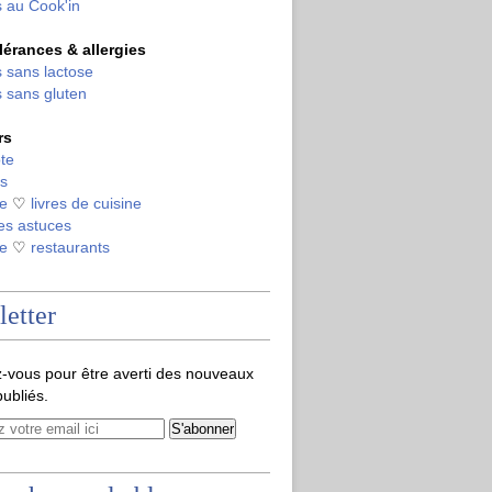
 au Cook'in
olérances & allergies
 sans lactose
 sans gluten
rs
te
s
de
♡
livres de cuisine
es astuces
de
♡
restaurants
etter
-vous pour être averti des nouveaux
publiés.