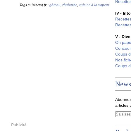
Recettes
Tags cuisinevg.fr :
gâteau
,
rhubarbe
,
cuisine à la vapeur
IV - Int
Recettes
Recettes
V - Dive
On papo
Concour
Coups 
Nos fich
Coups 
Newsl
Abonnez
articles 
Publicité