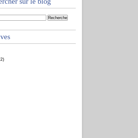
rcher sur le blog
ives
2)