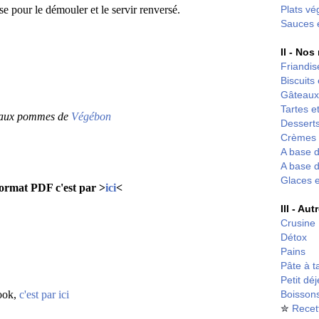
se pour le démouler et le servir renversé.
Plats vé
Sauces 
II - Nos
Friandis
Biscuits
Gâteaux
Tartes et
r aux pommes de
Végébon
Desserts
Crèmes 
A base d
A base d
Glaces 
 format PDF c'est par >
ici
<
III - Au
Crusine
Détox
Pains
Pâte à t
Petit dé
book,
c'est par ici
Boisson
✮
Recet