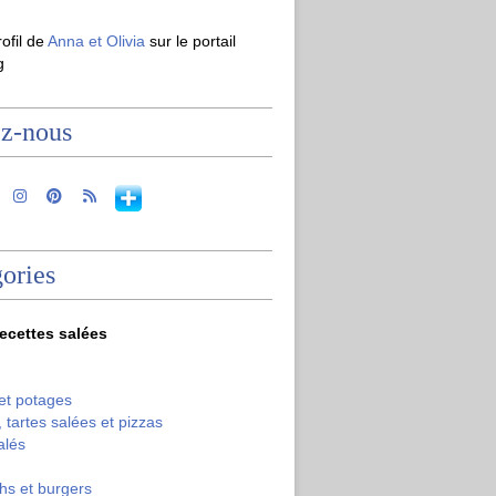
rofil de
Anna et Olivia
sur le portail
g
ez-nous
ories
recettes salées
et potages
 tartes salées et pizzas
alés
hs et burgers