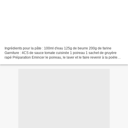
Ingrédients pour la pâte : 100ml d'eau 125g de beurre 200g de farine
Garniture : 4CS de sauce tomate cuisinée 1 poireau 1 sachet de gruyère
rapé Préparation Emincer le poireau, le laver et le faire revenir à la poële
dans un peu de beurre. Réserver. Faire...