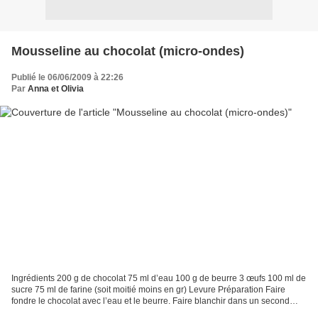
Mousseline au chocolat (micro-ondes)
Publié le 06/06/2009 à 22:26
Par
Anna et Olivia
Ingrédients 200 g de chocolat 75 ml d’eau 100 g de beurre 3 œufs 100 ml de
sucre 75 ml de farine (soit moitié moins en gr) Levure Préparation Faire
fondre le chocolat avec l’eau et le beurre. Faire blanchir dans un second
récipient les œufs avec le sucre,...