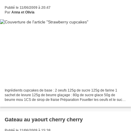
Publié le 11/06/2009 à 20:47
Par
Anna et Olivia
Ingrédients cupcakes de base : 2 oeufs 125g de sucre 125g de farine 1
sachet de levure 125g de beurre glaçage : 80g de sucre glace 50g de
beurre mou 1CS de sirop de fraise Préparation Fouetter les oeufs et le sucre
au batteur. Ajouter le beurre fondu,...
Gateau au yaourt cherry cherry
Publié le 11/06/2009 à 15:38