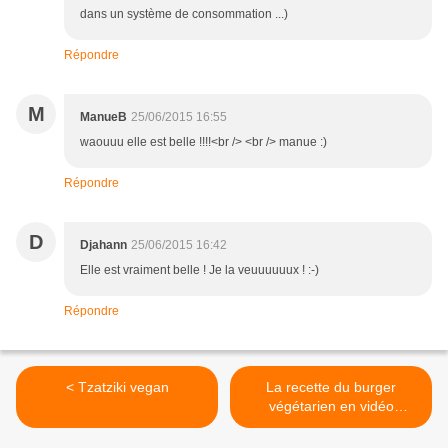
dans un système de consommation ...)
Répondre
M
ManueB
25/06/2015 16:55
waouuu elle est belle !!!!<br /> <br /> manue :)
Répondre
D
Djahann
25/06/2015 16:42
Elle est vraiment belle ! Je la veuuuuuux ! :-)
Répondre
< Tzatziki vegan
La recette du burger
végétarien en vidéo
{émission 100% Mag du 05
décembre 2013 sur M6} >