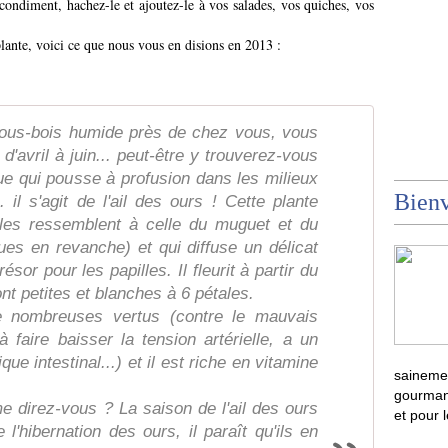
 condiment, hachez-le et ajoutez-le à vos salades, vos quiches, vos
plante, voici ce que nous vous en disions en 2013 :
ous-bois humide près de chez vous, vous
'avril à juin... peut-être y trouverez-vous
ue qui pousse à profusion dans les milieux
Bienv
 il s'agit de l'ail des ours ! Cette plante
illes ressemblent à celle du muguet et du
ues en revanche) et qui diffuse un délicat
résor pour les papilles. Il fleurit à partir du
ont petites et blanches à 6 pétales.
de nombreuses vertus (contre le mauvais
 à faire baisser la tension artérielle, a un
ique intestinal...) et il est riche en vitamine
sainemen
gourmand
e direz-vous ? La saison de l'ail des ours
et pour 
 l'hibernation des ours, il paraît qu'ils en