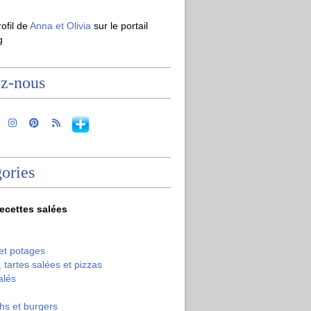
rofil de
Anna et Olivia
sur le portail
g
ez-nous
ories
recettes salées
et potages
 tartes salées et pizzas
alés
hs et burgers