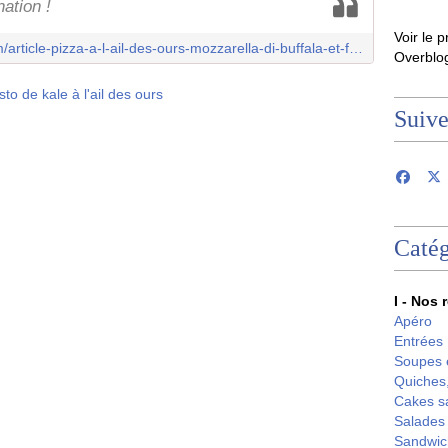
ation !
Voir le p
http://www.lacuisinedannaetolivia.com/article-pizza-a-l-ail-des-ours-mozzarella-di-buffala-et-fromage-de-chevre-118187180.html
Overblo
Suiv
Catég
I - Nos 
Apéro
Entrées
Soupes 
Quiches,
Cakes s
Salades
Sandwic