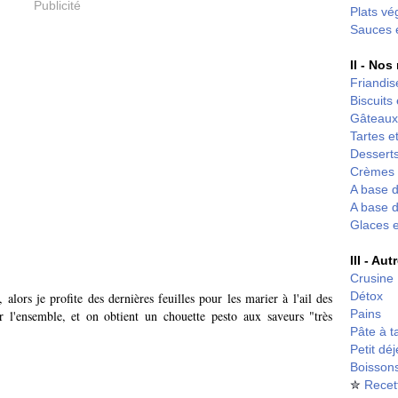
Publicité
Plats vé
Sauces 
II - Nos
Friandis
Biscuits
Gâteaux
Tartes et
Desserts
Crèmes 
A base d
A base d
Glaces 
III - Au
Crusine
Détox
 alors je profite des dernières feuilles pour les marier à l'ail des
Pains
 l'ensemble, et on obtient un chouette pesto aux saveurs "très
Pâte à t
Petit dé
Boisson
✮
Recet