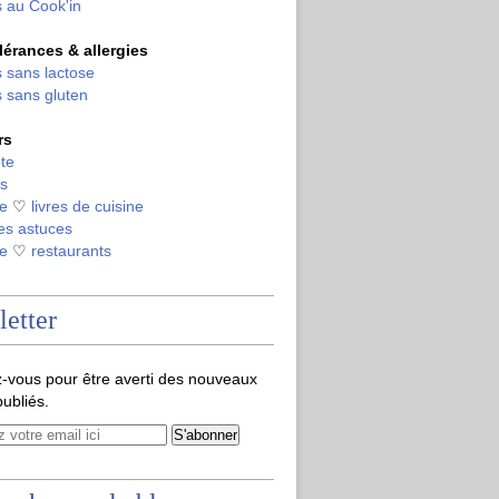
 au Cook'in
olérances & allergies
 sans lactose
 sans gluten
rs
te
s
de
♡
livres de cuisine
es astuces
de
♡
restaurants
etter
-vous pour être averti des nouveaux
publiés.