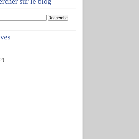
rcher sur le blog
ives
2)