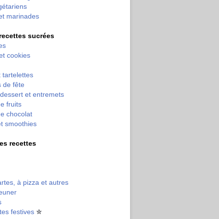
gétariens
et marinades
 recettes sucrées
es
 et cookies
 tartelettes
 de fête
dessert et entremets
e fruits
e chocolat
et smoothies
tres recettes
artes, à pizza et autres
jeuner
s
tes festives
✮