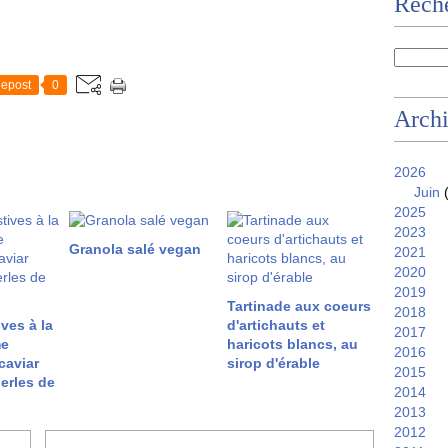
Reche
epost
0
Arch
2026
Juin
(
2025
2023
Granola salé vegan
2021
2020
2019
Tartinade aux coeurs
2018
ives à la
d'artichauts et
2017
me
haricots blancs, au
2016
caviar
sirop d'érable
2015
erles de
2014
2013
2012